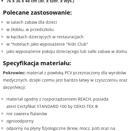
76 x 36 x 48 cm
(dł. x szer. x wys.)
Polecane zastosowanie:
w salach zabaw dla dzieci
w żłobku, w przedszkolu
w kącikach dziecięcych w restauracjach
w "hotelach jako wyposażenie "Kids Club"
jako wyposażenie pokoju dziecięcego lub salki zabaw w domu
Specyfikacja materiału:
Pokrowiec:
materiał z powłoką PCV przeznaczony dla wyrobów
medycznych, dzięki czemu jest bardzo łatwy w czyszczeniu oraz
dezynfekcji:
materiał zgodny z rozporządzeniem REACH, posiada
atest Certyfikat STANDARD 100 by OEKO-TEX ®
nie zawiera ftalanów
ognioodporny
odporny na płyny fizjologiczne (krew, mocz, pot) oraz na