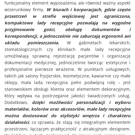
funkcjonalny element wyposażenia, ale również ważny aspekt
wizerunkowy firmy.
W biurach i korporacjach, gdzie często
przestrzeń w strefie wejściowej jest ograniczona,
kompaktowe lady recepcyjne pozwalają na wygodne
przyjmowanie gości, obsługę dokumentów i
korespondencji, a jednocześnie nie zaburzają ergonomii ani
układu pomieszczenia.
W gabinetach lekarskich,
stomatologicznych czy klinikach małe lady recepcyjne
umożliwiają sprawną rejestrację pacjentów i organizację
dokumentacji medycznej, jednocześnie tworząc estetyczne i
profesjonalne pierwsze wrażenie. W punktach usługowych,
takich jak salony fryzjerskie, kosmetyczne, kawiarnie czy małe
sklepy, mała lada recepcyjna pełni podwójną rolę – jest
stanowiskiem obsługi klienta oraz elementem dekoracyjnym,
który wpływa na postrzeganie jakości świadczonych usług.
Dodatkowo,
dzięki możliwości personalizacji i wyboru
materiałów, kolorów oraz akcesoriów, małe lady recepcyjne
można dostosować do stylistyki wnętrza i charakteru
działalności
, co sprawia, że stają się integralnym elementem
przestrzeni, łączącym praktyczność z atrakcyjnym designem.