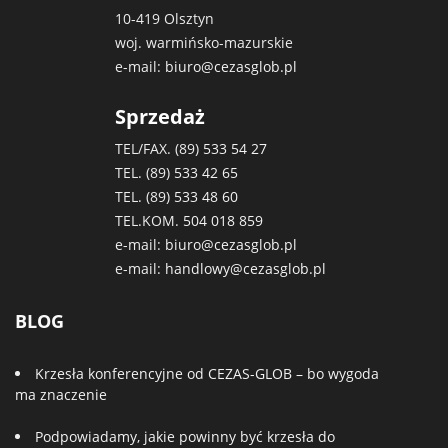
10-419 Olsztyn
woj. warmińsko-mazurskie
e-mail:
biuro@cezasglob.pl
Sprzedaż
TEL/FAX. (89)
533 54 27
TEL. (89)
533 42 65
TEL. (89)
533 48 60
TEL.KOM.
504 018 859
e-mail:
biuro@cezasglob.pl
e-mail:
handlowy@cezasglob.pl
BLOG
Krzesła konferencyjne od CEZAS-GLOB – bo wygoda
ma znaczenie
Podpowiadamy, jakie powinny być krzesła do