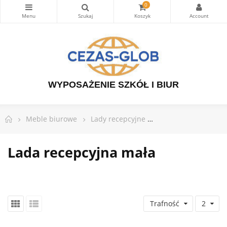
0
WYPOSAŻENIE SZKÓŁ I BIUR
Meble biurowe
Lady recepcyjne
Lada recepcyjna ma
Lada recepcyjna mała
Trafność
2