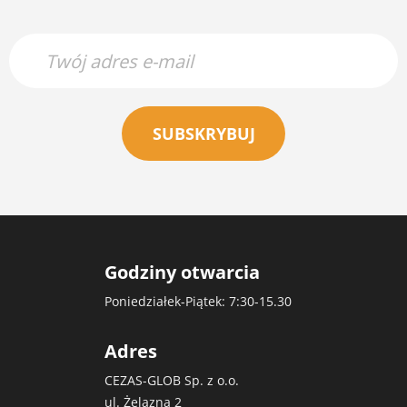
SUBSKRYBUJ
Godziny otwarcia
Poniedziałek-Piątek: 7:30-15.30
Adres
CEZAS-GLOB Sp. z o.o.
ul. Żelazna 2