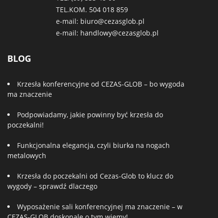
TEL.KOM.
504 018 859
e-mail:
biuro@cezasglob.pl
e-mail:
handlowy@cezasglob.pl
BLOG
Krzesła konferencyjne od CEZAS-GLOB – bo wygoda
ma znaczenie
Podpowiadamy, jakie powinny być krzesła do
poczekalni!
Funkcjonalna elegancja, czyli biurka na nogach
metalowych
Krzesła do poczekalni od Cezas-Glob to klucz do
wygody – sprawdź dlaczego
Wyposażenie sali konferencyjnej ma znaczenie – w
CEZAS-GLOB doskonale o tym wiemy!