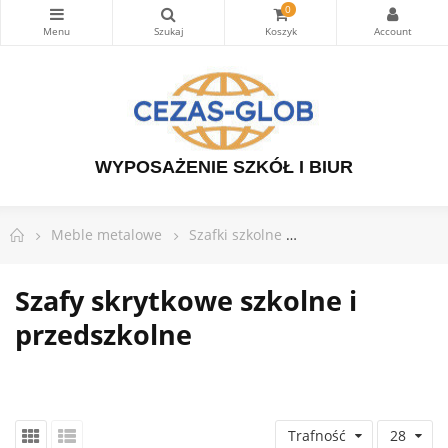
0
WYPOSAŻENIE SZKÓŁ I BIUR
Meble metalowe
Szafki szkolne
Szafy skrytkowe szko
Szafy skrytkowe szkolne i
przedszkolne
Trafność
28