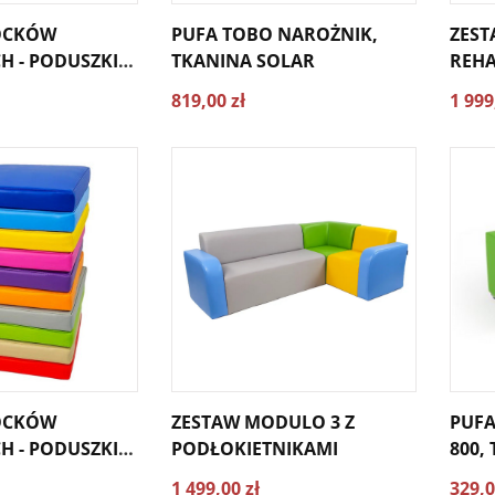
OCKÓW
PUFA TOBO NAROŻNIK,
ZEST
H - PODUSZKI
TKANINA SOLAR
REHA
5CM - 5 SZT.
819,00 zł
1 999
OCKÓW
ZESTAW MODULO 3 Z
PUFA
H - PODUSZKI
PODŁOKIETNIKAMI
800,
E 30X30X5CM -
1 499,00 zł
329,0