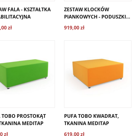
AW FALA - KSZTAŁTKA
ZESTAW KLOCKÓW
BILITACYJNA
PIANKOWYCH - PODUSZKI
KWADRATOWE 30X30X5CM -
,00 zł
919,00 zł
25 SZT.
 TOBO PROSTOKĄT
PUFA TOBO KWADRAT,
 TKANINA MEDITAP
TKANINA MEDITAP
0 zł
619,00 zł