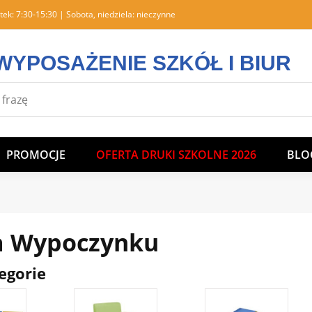
tek: 7:30-15:30 | Sobota, niedziela: nieczynne
WYPOSAŻENIE SZKÓŁ I BIUR
PROMOCJE
OFERTA DRUKI SZKOLNE 2026
BLO
a Wypoczynku
egorie