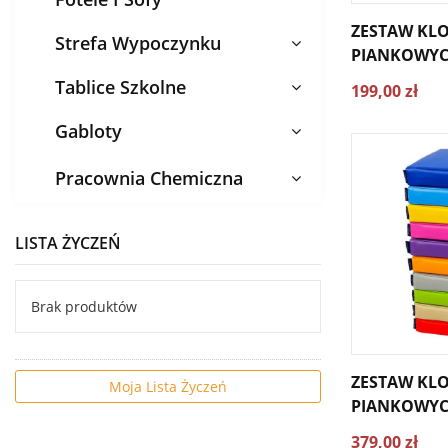
ZESTAW KL
Strefa Wypoczynku
PIANKOWYC
OKRĄGŁE 30X
Tablice Szkolne
199,00 zł
Gabloty
Pracownia Chemiczna
LISTA ŻYCZEŃ
Brak produktów
ZESTAW KL
Moja Lista Życzeń
PIANKOWYC
KWADRATOW
379,00 zł