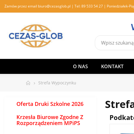
Zamów przez email
biuro@cezasglob.pl
| Tel:
89 533 54 27
| Poniedziałek-Pią
O NAS
KONTAKT
Strefa Wypoczynku
Stref
Oferta Druki Szkolne 2026
Podkat
Krzesła Biurowe Zgodne Z
Rozporządzeniem MPiPS