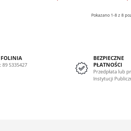
Pokazano 1-8 z 8 poz
NFOLINIA
BEZPIECZNE
PŁATNOŚCI
l: 89 5335427
Przedpłata lub p
Instytucji Public