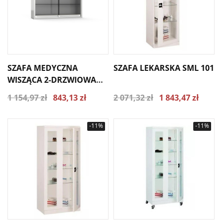
SZAFA MEDYCZNA
SZAFA LEKARSKA SML 101
WISZĄCA 2-DRZWIOWA
MP-W/2, PRZESZKLONE
1 154,97 zł
843,13 zł
2 071,32 zł
1 843,47 zł
DRZWI PRZESUWNE
-11%
-11%