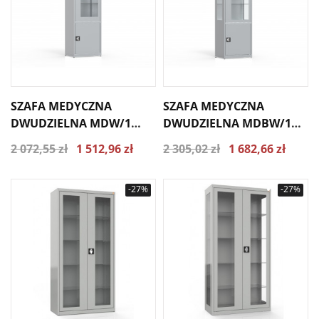
SZAFA MEDYCZNA
SZAFA MEDYCZNA
DWUDZIELNA MDW/1
DWUDZIELNA MDBW/1
PRZESZKLONE GÓRNE
PRZESZKLONE GÓRNE
2 072,55 zł
1 512,96 zł
2 305,02 zł
1 682,66 zł
DRZWI
DRZWI I BOKI
-27%
-27%