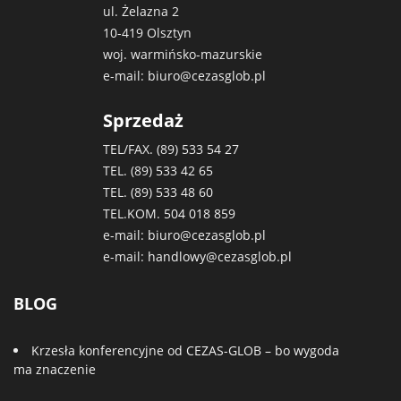
ul. Żelazna 2
10-419 Olsztyn
woj. warmińsko-mazurskie
e-mail:
biuro@cezasglob.pl
Sprzedaż
TEL/FAX. (89)
533 54 27
TEL. (89)
533 42 65
TEL. (89)
533 48 60
TEL.KOM.
504 018 859
e-mail:
biuro@cezasglob.pl
e-mail:
handlowy@cezasglob.pl
BLOG
Krzesła konferencyjne od CEZAS-GLOB – bo wygoda
ma znaczenie