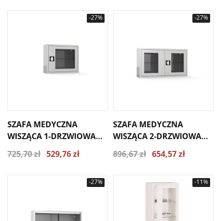
-27%
-27%
SZAFA MEDYCZNA
SZAFA MEDYCZNA
WISZĄCA 1-DRZWIOWA
WISZĄCA 2-DRZWIOWA
MD-W/1, PRZESZKLONE
MD-W/2, PRZESZKLONE
725,70 zł
529,76 zł
896,67 zł
654,57 zł
DRZWI
DRZWI
-27%
-11%