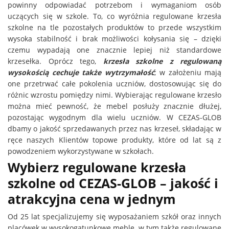
powinny odpowiadać potrzebom i wymaganiom osób
uczących się w szkole. To, co wyróżnia regulowane krzesła
szkolne na tle pozostałych produktów to przede wszystkim
wysoka stabilność i brak możliwości kołysania się – dzięki
czemu wypadają one znacznie lepiej niż standardowe
krzesełka. Oprócz tego,
krzesła szkolne z regulowaną
wysokością cechuje także wytrzymałość
; w założeniu mają
one przetrwać całe pokolenia uczniów, dostosowując się do
różnic wzrostu pomiędzy nimi. Wybierając regulowane krzesło
można mieć pewność, że mebel posłuży znacznie dłużej,
pozostając wygodnym dla wielu uczniów. W CEZAS-GLOB
dbamy o jakość sprzedawanych przez nas krzeseł, składając w
ręce naszych Klientów topowe produkty, które od lat są z
powodzeniem wykorzystywane w szkołach.
Wybierz regulowane krzesła
szkolne od CEZAS-GLOB – jakość i
atrakcyjna cena w jednym
Od 25 lat specjalizujemy się wyposażaniem szkół oraz innych
placówek w wysokogatunkowe meble, w tym także regulowane