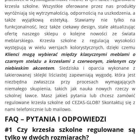
krzesła szkolne. Wszystkie oferowane przez nas produkty
wyróżniają się wytrzymałością, odpornością na uszkodzenia, a
także wyjątkową estetyką. Stawiamy nie tylko na
funkcjonalność, lecz także ciekawy design, stale aktualizując
ofertę naszego sklepu o kolejne nowości ze świata
meblarskiego. Krzesła szkolne z regulacją wysokości
występują w wielu wersjach kolorystycznych, dzięki czemu
Klienci mogą wybierać między klasycznymi meblami o
czarnym stelażu a krzesłami z czerwonym, zielonym czy
niebieskim akcentem
. Siedziska i oparcia wykonane z
lakierowanej sklejki liściastej zapewniają wygodę, która jest
niezbędna zwłaszcza przy procesach wymagających
niemałego skupienia, takich jak nauka nowych rzeczy w
szkolnej ławce. Masz jakieś pytania lub chcesz zamówić
regulowane krzesła szkolne od CEZAS-GLOB? Skontaktuj się z
nami telefonicznie lub mailowo.
FAQ – PYTANIA I ODPOWIEDZI
#1 Czy krzesła szkolne regulowane są
tylko w dwóch rozmiarach?