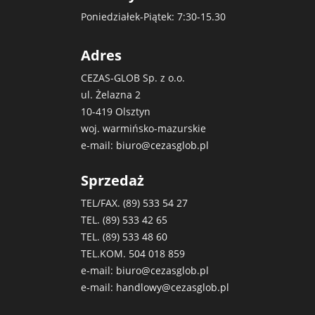
Poniedziałek-Piątek: 7:30-15.30
Adres
CEZAS-GLOB Sp. z o.o.
ul. Żelazna 2
10-419 Olsztyn
woj. warmińsko-mazurskie
e-mail:
biuro@cezasglob.pl
Sprzedaż
TEL/FAX. (89)
533 54 27
TEL. (89)
533 42 65
TEL. (89)
533 48 60
TEL.KOM.
504 018 859
e-mail:
biuro@cezasglob.pl
e-mail:
handlowy@cezasglob.pl