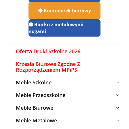
🔵 Kontenerek biurowy
🟠 Biurko z metalowymi
nogami
Oferta Druki Szkolne 2026
Krzesła Biurowe Zgodne Z
Rozporządzeniem MPiPS
Meble Szkolne
Meble Przedszkolne
Meble Biurowe
Meble Metalowe