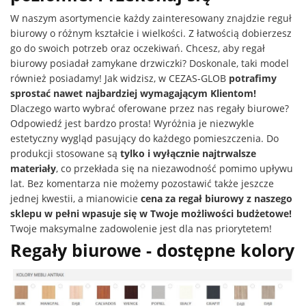
W naszym asortymencie każdy zainteresowany znajdzie reguł
biurowy o różnym kształcie i wielkości. Z łatwością dobierzesz
go do swoich potrzeb oraz oczekiwań. Chcesz, aby regał
biurowy posiadał zamykane drzwiczki? Doskonale, taki model
również posiadamy! Jak widzisz, w CEZAS-GLOB
potrafimy
sprostać nawet najbardziej wymagającym Klientom!
Dlaczego warto wybrać oferowane przez nas regały biurowe?
Odpowiedź jest bardzo prosta! Wyróżnia je niezwykle
estetyczny wygląd pasujący do każdego pomieszczenia. Do
produkcji stosowane są
tylko i wyłącznie najtrwalsze
materiały
, co przekłada się na niezawodność pomimo upływu
lat. Bez komentarza nie możemy pozostawić także jeszcze
jednej kwestii, a mianowicie
cena za regał biurowy z naszego
sklepu w pełni wpasuje się w Twoje możliwości budżetowe!
Twoje maksymalne zadowolenie jest dla nas priorytetem!
Regały biurowe - dostępne kolory