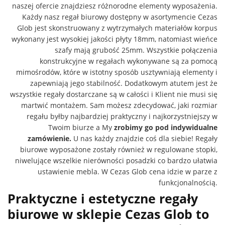
naszej ofercie znajdziesz różnorodne elementy wyposażenia.
Każdy nasz regał biurowy dostępny w asortymencie Cezas
Glob jest skonstruowany z wytrzymałych materiałów korpus
wykonany jest wysokiej jakości płyty 18mm, natomiast wieńce
szafy mają grubość 25mm. Wszystkie połączenia
konstrukcyjne w regałach wykonywane są za pomocą
mimośrodów, które w istotny sposób usztywniają elementy i
zapewniają jego stabilność. Dodatkowym atutem jest że
wszystkie regały dostarczane są w całości i Klient nie musi się
martwić montażem. Sam możesz zdecydować, jaki rozmiar
regału byłby najbardziej praktyczny i najkorzystniejszy w
Twoim biurze a My
zrobimy go pod indywidualne
zamówienie.
U nas każdy znajdzie coś dla siebie! Regały
biurowe wyposażone zostały również w regulowane stopki,
niwelujące wszelkie nierówności posadzki co bardzo ułatwia
ustawienie mebla. W Cezas Glob cena idzie w parze z
funkcjonalnością.
Praktyczne i estetyczne regały
biurowe w sklepie Cezas Glob to