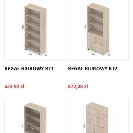
REGAŁ BIUROWY RT1
REGAŁ BIUROWY RT2
623,92 zł
872,08 zł