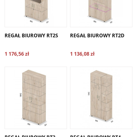
REGAŁ BIUROWY RT2S
REGAŁ BIUROWY RT2D
1 176,56 zł
1 136,08 zł