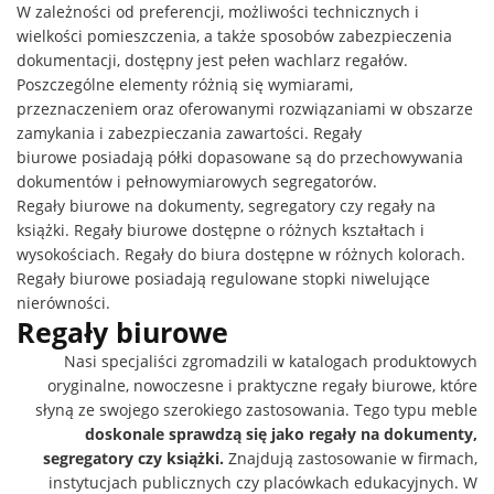
W zależności od preferencji, możliwości technicznych i
wielkości pomieszczenia, a także sposobów zabezpieczenia
dokumentacji, dostępny jest pełen wachlarz regałów.
Poszczególne elementy różnią się wymiarami,
przeznaczeniem oraz oferowanymi rozwiązaniami w obszarze
zamykania i zabezpieczania zawartości. Regały
biurowe posiadają półki dopasowane są do przechowywania
dokumentów i pełnowymiarowych segregatorów.
Regały biurowe na dokumenty, segregatory czy regały na
książki. Regały biurowe dostępne o różnych kształtach i
wysokościach. Regały do biura dostępne w różnych kolorach.
Regały biurowe posiadają regulowane stopki niwelujące
nierówności.
Regały biurowe
Nasi specjaliści zgromadzili w katalogach produktowych
oryginalne, nowoczesne i praktyczne regały biurowe, które
słyną ze swojego szerokiego zastosowania. Tego typu meble
doskonale sprawdzą się jako regały na dokumenty,
segregatory czy książki.
Znajdują zastosowanie w firmach,
instytucjach publicznych czy placówkach edukacyjnych. W