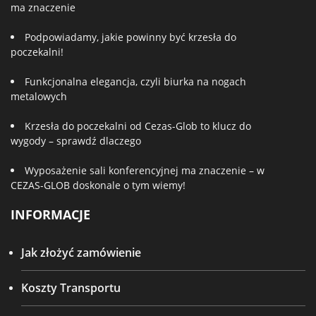
ma znaczenie
Podpowiadamy, jakie powinny być krzesła do
poczekalni!
Funkcjonalna elegancja, czyli biurka na nogach
metalowych
Krzesła do poczekalni od Cezas-Glob to klucz do
wygody – sprawdź dlaczego
Wyposażenie sali konferencyjnej ma znaczenie – w
CEZAS-GLOB doskonale o tym wiemy!
INFORMACJE
Jak złożyć zamówienie
Koszty Transportu