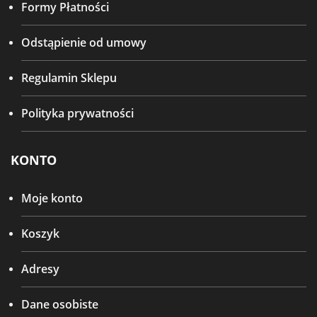
Formy Płatności
Odstąpienie od umowy
Regulamin Sklepu
Polityka prywatności
KONTO
Moje konto
Koszyk
Adresy
Dane osobiste