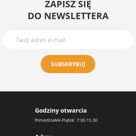
ZAPISZ SIĘ
DO NEWSLETTERA
SUBSKRYBUJ
Godziny otwarcia
Poniedziałek-Piątek: 7:30-15.30