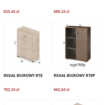
825,44 zł
680,24 zł
REGAŁ BIUROWY RT8
REGAŁ BIUROWY RT8P
702,24 zł
662,64 zł