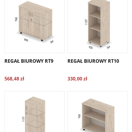
REGAŁ BIUROWY RT9
REGAŁ BIUROWY RT10
568,48 zł
330,00 zł