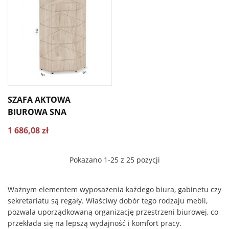
SZAFA AKTOWA
BIUROWA SNA
1 686,08 zł
Pokazano 1-25 z 25 pozycji
Ważnym elementem wyposażenia każdego biura, gabinetu czy
sekretariatu są regały. Właściwy dobór tego rodzaju mebli,
pozwala uporządkowaną organizację przestrzeni biurowej, co
przekłada się na lepszą wydajność i komfort pracy.