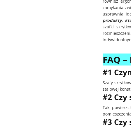
również ergo
zamykania zwi
usprawnia ide
produkty, któ
szafki skryt
rozmieszczen
indywidualnyc
FAQ –
#1 Czym
Szafy skrytko
stalowej konst
#2 Czy 
Tak, powierzc
pomieszczeniac
#3 Czy