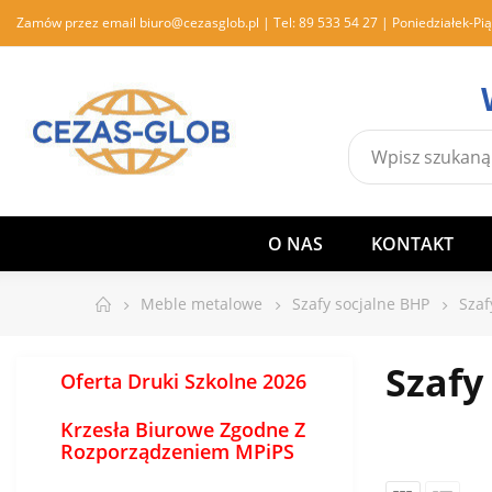
Zamów przez email
biuro@cezasglob.pl
| Tel:
89 533 54 27
| Poniedziałek-Pią
O NAS
KONTAKT
Meble metalowe
Szafy socjalne BHP
Szaf
Szafy
Oferta Druki Szkolne 2026
Krzesła Biurowe Zgodne Z
Rozporządzeniem MPiPS