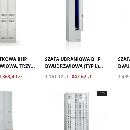
YTKOWA BHP
SZAFA UBRANIOWA BHP
SZAF
WIOWA, TRZY
DWUDRZWIOWA (TYP L)
DWU
 BHP/3/6
BHPL/1/2
(TYP 
1 368,40 zł
1 161,12 zł
847,62 zł
1 439
-27%