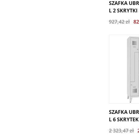
SZAFKA UB
L 2 SKRYTKI
927,42 zł
82
SZAFKA UB
L 6 SKRYTEK
NÓŻKI
2 323,47 zł