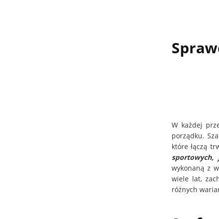
Spraw
W każdej prze
porządku. Sza
które łączą t
sportowych,
wykonaną z wy
wiele lat, za
różnych warian