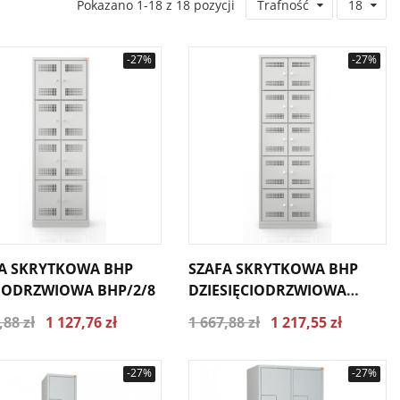
Pokazano 1-18 z 18 pozycji
Trafność
18
-27%
-27%
A SKRYTKOWA BHP
SZAFA SKRYTKOWA BHP
ODRZWIOWA BHP/2/8
DZIESIĘCIODRZWIOWA
BHP/2/10
,88 zł
1 127,76 zł
1 667,88 zł
1 217,55 zł
-27%
-27%