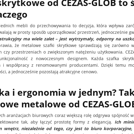
 skrytkowe od CEZAS-GLOB to 
laczego
dnich mebli do przechowywania to decyzja, która wpływa zarów
alają w prosty sposób uporządkować przestrzeń, jednocześnie g
trukcyjny ma wiele zalet – jest wytrzymały, odporny na uszko
rawia, że metalowe szafki skrytkowe sprawdzają się zarówno w
 czy przestrzeniach o zwiększonym natężeniu użytkowania. CEZA
funkcjonalność z nowoczesnym designem. Każda szafka skry
a i współpracy z renomowanymi producentami. Dzięki temu mo
ści, a jednocześnie pozostają atrakcyjne cenowo.
ka i ergonomia w jednym? Taki
kowe metalowe od CEZAS-GLO
h aranżacjach biurowych coraz większą rolę odgrywa spójność wi
jektowane tak, aby łączyć prostotę formy z elegancją.
Ich mini
wnętrz, niezależnie od tego, czy jest to biuro korporacyjne, 