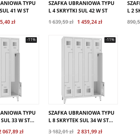
RANIOWA TYPU
SZAFKA UBRANIOWA TYPU
SZAF
 SUL 41 W ST
L 4 SKRYTKI SUL 42 W ST
L 2 
NÓŻK
5,40 zł
1 639,59 zł
1 459,24 zł
890,5
-11%
-11%
RANIOWA TYPU
SZAFKA UBRANIOWA TYPU
 SUL 33 W ST
L 8 SKRYTEK SUL 34 W ST
NÓŻKI
2 067,89 zł
3 182,01 zł
2 831,99 zł