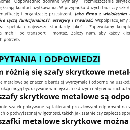
nomia. Odpowiednio dobrane wymiary i rozmieszczenie skrytek u
ększają komfort użytkowania. W przypadku dużych biur czy szkół 
ntyfikację i organizację przestrzeni.
Jako firma z wieloletnim
re łączą funkcjonalność, estetykę i trwałość.
Współpracujemy 
kowe spełniają najwyższe standardy jakości. Zapewniamy komp
ia mebli, po transport i montaż. Zależy nam, aby każdy kl
h potrzeb.
 PYTANIA I ODPOWIEDZI
 różnią się szafy skrytkowe metal
we metalowe są znacznie bardziej wytrzymałe i odporne na uszkod
rukcji mogą być używane w miejscach o dużym natężeniu ruchu, taki
szafy skrytkowe metalowe są odpo
hnie szafek pokrywane są lakierami proszkowymi odpornymi na w
h o podwyższonej wilgotności, takich jak szatnie czy zaplecza spo
 szafki metalowe skrytkowe można