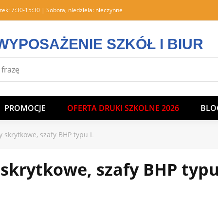
tek: 7:30-15:30 | Sobota, niedziela: nieczynne
WYPOSAŻENIE SZKÓŁ I BIUR
PROMOCJE
OFERTA DRUKI SZKOLNE 2026
BLO
y skrytkowe, szafy BHP typu L
 skrytkowe, szafy BHP typu