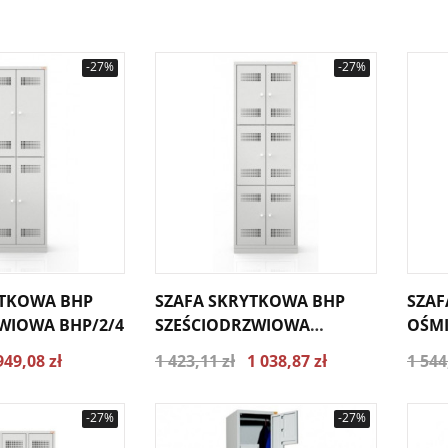
-27%
-27%
YTKOWA BHP
SZAFA SKRYTKOWA BHP
SZAF
WIOWA BHP/2/4
SZEŚCIODRZWIOWA
OŚMI
BHP/2/6
949,08 zł
1 423,11 zł
1 038,87 zł
1 544
-27%
-27%