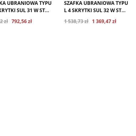
KA UBRANIOWA TYPU
SZAFKA UBRANIOWA TYPU
SKRYTKI SUL 31 W ST
L 4 SKRYTKI SUL 32 W ST
I
NÓŻKI
2 zł
792,56 zł
1 538,73 zł
1 369,47 zł