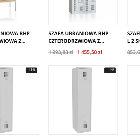
ANIOWA BHP
SZAFA UBRANIOWA BHP
SZAF
WIOWA Z
CZTERODRZWIOWA Z
L 2 
L) BHPL/2/4Ł
PERFORACJĄ (TYP L)
1 993,83 zł
1 455,50 zł
853,6
BHPL/2/4P
-11%
-11%