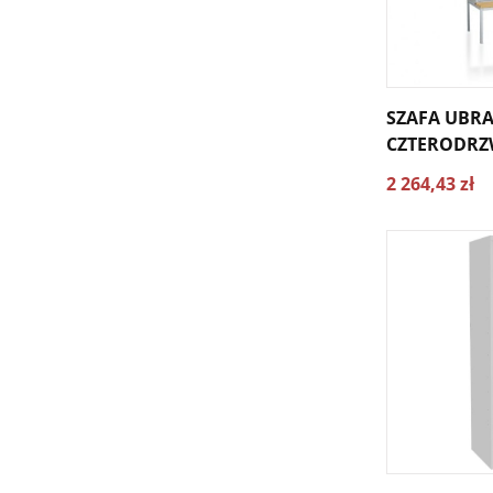
SZAFA UBR
CZTERODRZ
ŁAWKA (TYP 
2 264,43 zł