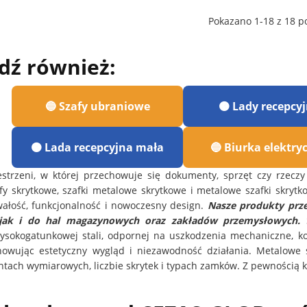
Pokazano 1-18 z 18 po
dź również:
🔵 Szafy ubraniowe
🟠 Lady recepcy
🟠 Lada recepcyjna mała
🔵 Biurka elektry
strzeni, w której przechowuje się dokumenty, sprzęt czy rzeczy
fy skrytkowe, szafki metalowe skrytkowe i metalowe szafki skryt
rwałość, funkcjonalność i nowoczesny design.
Nasze produkty prze
 jak i do hal magazynowych oraz zakładów przemysłowych.
S
sokogatunkowej stali, odpornej na uszkodzenia mechaniczne, kor
chowując estetyczny wygląd i niezawodność działania. Metalow
tach wymiarowych, liczbie skrytek i typach zamków. Z pewnością k