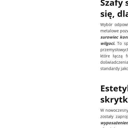
Szafy
się, d
Wybór odpowie
metalowe pozw
surowiec kons
wilgoci.
To sp
przemysłowych
które łączą 
doświadczeni
standardy jako
Estety
skryt
W nowoczesnyc
zostały zapro
wyposażeniem 