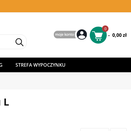
0
-
0,00 zł
G
STREFA WYPOCZYNKU
 L