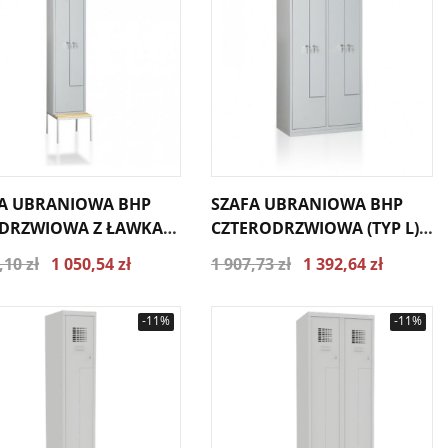
A UBRANIOWA BHP
SZAFA UBRANIOWA BHP
DRZWIOWA Z ŁAWKA
CZTERODRZWIOWA (TYP L)
L) BHPL/1/2Ł
BHPL/2/4
,10 zł
1 050,54 zł
1 907,73 zł
1 392,64 zł
-11%
-11%