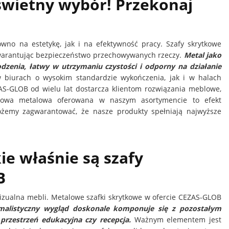
świetny wybór! Przekonaj
no na estetykę, jak i na efektywność pracy. Szafy skrytkowe
warantując bezpieczeństwo przechowywanych rzeczy.
Metal jako
dzenia, łatwy w utrzymaniu czystości i odporny na działanie
 biurach o wysokim standardzie wykończenia, jak i w halach
S-GLOB od wielu lat dostarcza klientom rozwiązania meblowe,
tkowa metalowa oferowana w naszym asortymencie to efekt
żemy zagwarantować, że nasze produkty spełniają najwyższe
e właśnie są szafy
B
zualna mebli. Metalowe szafki skrytkowe w ofercie CEZAS-GLOB
malistyczny wygląd doskonale komponuje się z pozostałym
przestrzeń edukacyjna czy recepcja.
Ważnym elementem jest