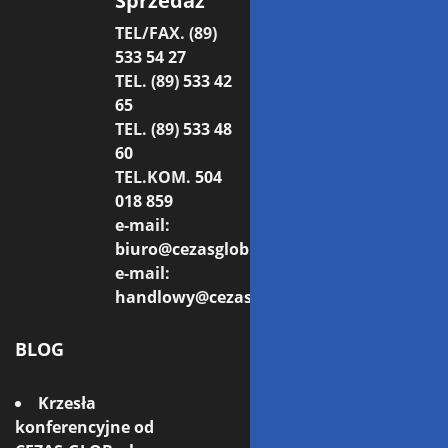
Sprzedaż
TEL/FAX. (89)
533 54 27
TEL. (89)
533 42
65
TEL. (89)
533 48
60
TEL.KOM.
504
018 859
e-mail:
biuro@cezasglob.pl
e-mail:
handlowy@cezasglob.pl
BLOG
Krzesła
konferencyjne od