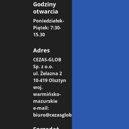
Godziny
otwarcia
Poniedziałek-
Piątek: 7:30-
15.30
Adres
CEZAS-GLOB
Sp. z o.o.
ul. Żelazna 2
10-419 Olsztyn
woj.
warmińsko-
mazurskie
e-mail:
biuro@cezasglob.pl