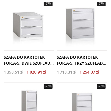
-27%
-27%
SZAFA DO KARTOTEK
SZAFA DO KARTOTEK
FOR.A-5, DWIE SZUFLADY
FOR.A-5, TRZY SZUFLADY
A5/2S
A5/3S
1 398,51 zł
1 020,91 zł
1 718,31 zł
1 254,37 zł
-27%
-27%