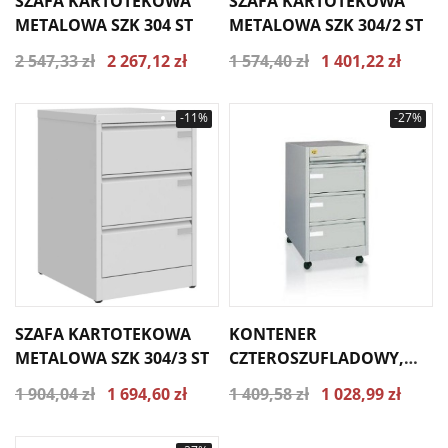
SZAFA KARTOTEKOWA
SZAFA KARTOTEKOWA
METALOWA SZK 304 ST
METALOWA SZK 304/2 ST
2 547,33 zł
2 267,12 zł
1 574,40 zł
1 401,22 zł
-11%
-27%
SZAFA KARTOTEKOWA
KONTENER
METALOWA SZK 304/3 ST
CZTEROSZUFLADOWY,
PRZYBIURKOWY NA
1 904,04 zł
1 694,60 zł
1 409,58 zł
1 028,99 zł
KÓŁKACH KB/4