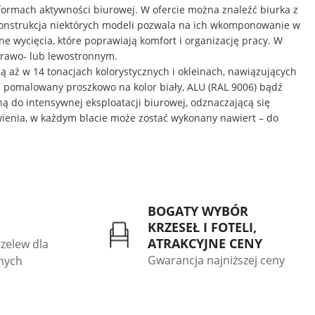
 formach aktywności biurowej. W ofercie można znaleźć biurka z
 Konstrukcja niektórych modeli pozwala na ich wkomponowanie w
e wycięcia, które poprawiają komfort i organizację pracy. W
 prawo- lub lewostronnym.
 aż w 14 tonacjach kolorystycznych i okleinach, nawiązujących
ć pomalowany proszkowo na kolor biały, ALU (RAL 9006) bądź
aną do intensywnej eksploatacji biurowej, odznaczającą się
wienia, w każdym blacie może zostać wykonany nawiert – do
BOGATY WYBÓR
KRZESEŁ I FOTELI,
ATRAKCYJNE CENY
rzelew dla
Gwarancja najniższej ceny
znych