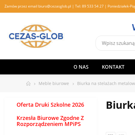
Zamów przez email
biuro@cezasglob.pl
| Tel:
89 533 54 27
| Poniedziałek-Pią
O NAS
KONTAKT
Meble biurowe
Biurka na stelażach metalo
Biurk
Oferta Druki Szkolne 2026
Krzesła Biurowe Zgodne Z
Rozporządzeniem MPiPS