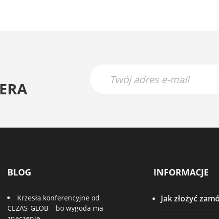
ERA
BLOG
INFORMACJE
Krzesła konferencyjne od
Jak złożyć zam
CEZAS-GLOB – bo wygoda ma
znaczenie