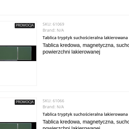
SKU:
61069
PROMOCJA
Brand:
N/A
Tablica tryptyk suchościeralna lakierowan
Tablica kredowa, magnetyczna, suchoś
powierzchni lakierowanej
SKU:
61066
PROMOCJA
Brand:
N/A
Tablica tryptyk suchościeralna lakierowan
Tablica kredowa, magnetyczna, suchoś
powierzchni lakierowanej