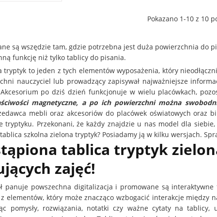
Pokazano 1-10 z 10 po
ane są wszędzie tam, gdzie potrzebna jest duża powierzchnia do pi
nną funkcję niż tylko tablicy do pisania.
a tryptyk to jeden z tych elementów wyposażenia, który nieodłączni
zchni nauczyciel lub prowadzący zapisywał najważniejsze informacj
 Akcesorium po dziś dzień funkcjonuje w wielu placówkach, pozo
aściwości magnetyczne, a po ich powierzchni można swobodn
rzedawca mebli oraz akcesoriów do placówek oświatowych oraz b
ie tryptyku. Przekonani, że każdy znajdzie u nas model dla sieb
 tablica szkolna zielona tryptyk? Posiadamy ją w kilku wersjach. Sp
tąpiona tablica tryptyk ziel
jących zajęć!
 panuje powszechna digitalizacja i promowane są interaktywne f
 z elementów, który może znacząco wzbogacić interakcje między
ując pomysły, rozwiązania, notatki czy ważne cytaty na tablicy