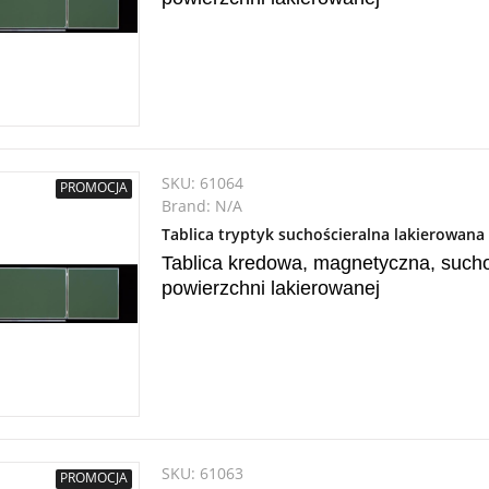
SKU:
61064
PROMOCJA
Brand:
N/A
Tablica tryptyk suchościeralna lakierowan
Tablica kredowa, magnetyczna, suchoś
powierzchni lakierowanej
SKU:
61063
PROMOCJA