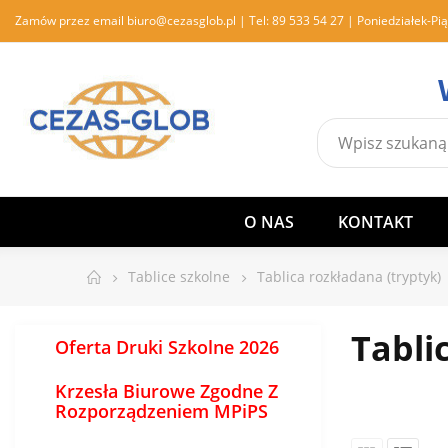
Zamów przez email
biuro@cezasglob.pl
| Tel:
89 533 54 27
| Poniedziałek-Pią
O NAS
KONTAKT
Tablice szkolne
Tablica rozkładana (tryptyk)
Tabli
Oferta Druki Szkolne 2026
Krzesła Biurowe Zgodne Z
Rozporządzeniem MPiPS