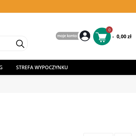
0
-
0,00 zł
G
STREFA WYPOCZYNKU