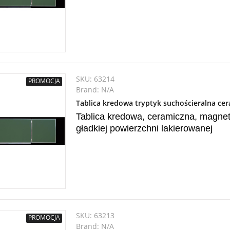
SKU:
63214
PROMOCJA
Brand:
N/A
Tablica kredowa tryptyk suchościeralna c
Tablica kredowa, ceramiczna, magnet
gładkiej powierzchni lakierowanej
SKU:
63213
PROMOCJA
Brand:
N/A