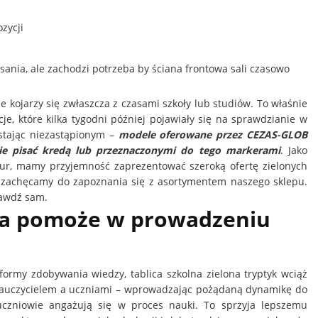
zycji
sania, ale zachodzi potrzeba by ściana frontowa sali czasowo
e kojarzy się zwłaszcza z czasami szkoły lub studiów. To właśnie
e, które kilka tygodni później pojawiały się na sprawdzianie w
stając niezastąpionym –
modele oferowane przez CEZAS-GLOB
ie pisać kredą lub przeznaczonymi do tego markerami
. Jako
iur, mamy przyjemność zaprezentować szeroką ofertę zielonych
ie, zachęcamy do zapoznania się z asortymentem naszego sklepu.
rawdź sam.
ona pomoże w prowadzeniu
ormy zdobywania wiedzy, tablica szkolna zielona tryptyk wciąż
 nauczycielem a uczniami – wprowadzając pożądaną dynamikę do
, uczniowie angażują się w proces nauki. To sprzyja lepszemu