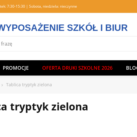
tek: 7:30-15:30 | Sobota, niedziela: nieczynne
WYPOSAŻENIE SZKÓŁ I BIUR
PROMOCJE
OFERTA DRUKI SZKOLNE 2026
BLO
Tablica tryptyk zielona
ca tryptyk zielona