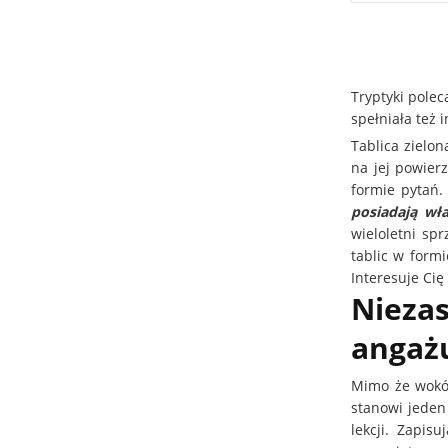
Tryptyki polec
spełniała też i
Tablica zielon
na jej powier
formie pytań.
posiadają wł
wieloletni sp
tablic w form
Interesuje Cię
Niezas
angażu
Mimo że wokół
stanowi jeden
lekcji. Zapis