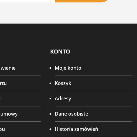
KONTO
ówienie
Moje konto
rtu
Koszyk
i
Adresy
d umowy
Dane osobiste
pu
Historia zamówień