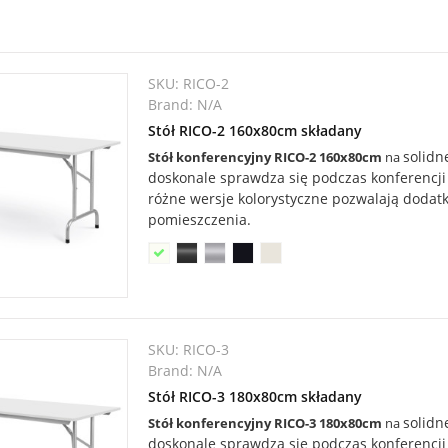
SKU:
RICO-2
Brand:
N/A
Stół RICO-2 160x80cm składany
solidn
Stół konferencyjny RICO-2
160x80cm
na
doskonale sprawdza się podczas konferencji 
różne wersje kolorystyczne pozwalają doda
pomieszczenia.
SKU:
RICO-3
Brand:
N/A
Stół RICO-3 180x80cm składany
solidn
Stół konferencyjny RICO-3
180x80cm
na
doskonale sprawdza się podczas konferencji 