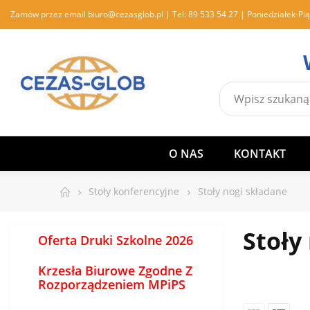
Zamów przez email
biuro@cezasglob.pl
| Tel:
89 533 54 27
| Poniedziałek-Pią
O NAS
KONTAKT
Stoły konferencyjne
Stoły nogi składane
Stoły
Oferta Druki Szkolne 2026
Krzesła Biurowe Zgodne Z
Rozporządzeniem MPiPS