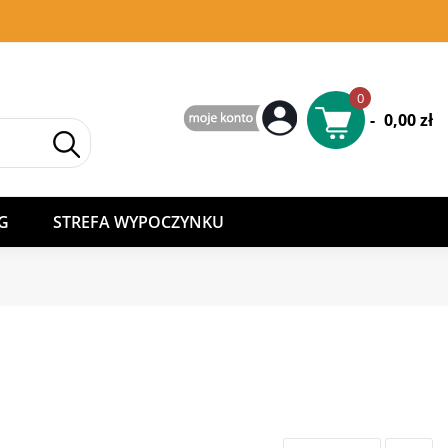
0
-
0,00 zł
G
STREFA WYPOCZYNKU