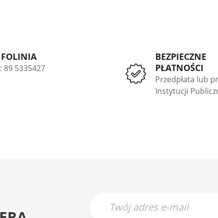
NFOLINIA
BEZPIECZNE
PŁATNOŚCI
l: 89 5335427
Przedpłata lub p
Instytucji Public
ERA