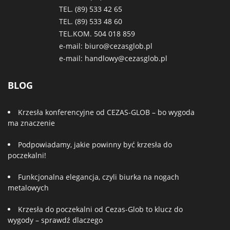
TEL. (89)
533 42 65
TEL. (89)
533 48 60
TEL.KOM.
504 018 859
e-mail:
biuro@cezasglob.pl
e-mail:
handlowy@cezasglob.pl
BLOG
Krzesła konferencyjne od CEZAS-GLOB – bo wygoda
ma znaczenie
Podpowiadamy, jakie powinny być krzesła do
poczekalni!
Funkcjonalna elegancja, czyli biurka na nogach
metalowych
Krzesła do poczekalni od Cezas-Glob to klucz do
wygody – sprawdź dlaczego