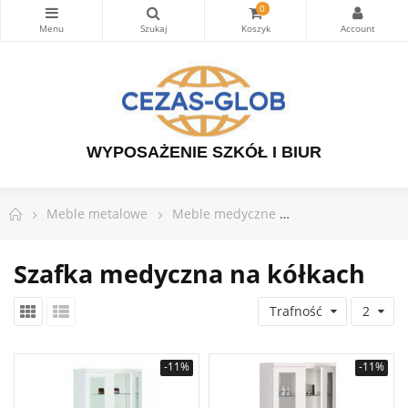
0
WYPOSAŻENIE SZKÓŁ I BIUR
Meble metalowe
Meble medyczne
Szafka medyczna 
Szafka medyczna na kółkach
Trafność
2
-11%
-11%