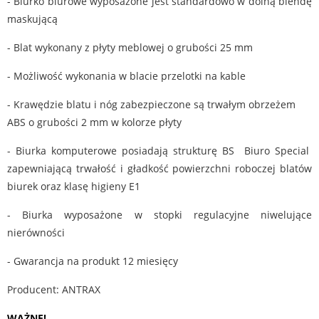
- Biurko biurowe wyposażone jest standardowo w dolną blendę
maskującą
- Blat wykonany z płyty meblowej o grubości 25 mm
- Możliwość wykonania w blacie przelotki na kable
- Krawędzie blatu i nóg zabezpieczone są trwałym obrzeżem
ABS o grubości 2 mm w kolorze płyty
- Biurka komputerowe posiadają strukturę BS Biuro Special
zapewniającą trwałość i gładkość powierzchni roboczej blatów
biurek oraz klasę higieny E1
- Biurka wyposażone w stopki regulacyjne niwelujące
nierówności
- Gwarancja na produkt 12 miesięcy
Producent: ANTRAX
WAŻNE!