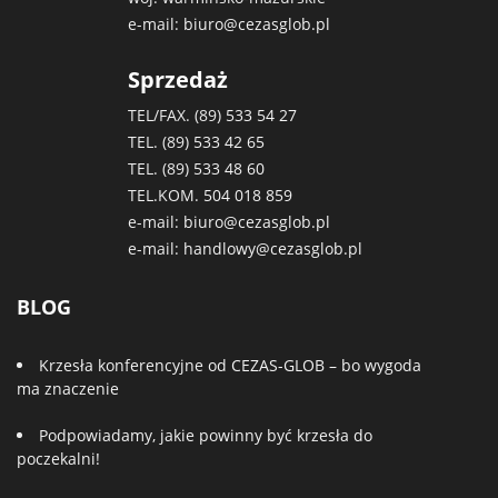
e-mail:
biuro@cezasglob.pl
Sprzedaż
TEL/FAX. (89)
533 54 27
TEL. (89)
533 42 65
TEL. (89)
533 48 60
TEL.KOM.
504 018 859
e-mail:
biuro@cezasglob.pl
e-mail:
handlowy@cezasglob.pl
BLOG
Krzesła konferencyjne od CEZAS-GLOB – bo wygoda
ma znaczenie
Podpowiadamy, jakie powinny być krzesła do
poczekalni!