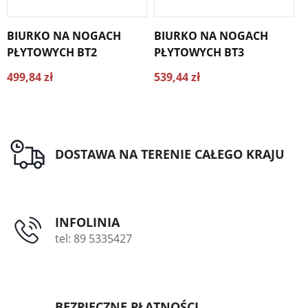
BIURKO NA NOGACH
BIURKO NA NOGACH
B
PŁYTOWYCH BT2
PŁYTOWYCH BT3
499,84 zł
539,44 zł
5
DOSTAWA NA TERENIE CAŁEGO KRAJU
INFOLINIA
tel: 89 5335427
BEZPIECZNE PŁATNOŚCI