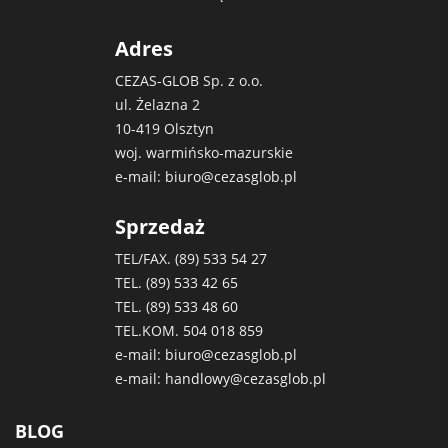
Adres
CEZAS-GLOB Sp. z o.o.
ul. Żelazna 2
10-419 Olsztyn
woj. warmińsko-mazurskie
e-mail:
biuro@cezasglob.pl
Sprzedaż
TEL/FAX. (89)
533 54 27
TEL. (89)
533 42 65
TEL. (89)
533 48 60
TEL.KOM.
504 018 859
e-mail:
biuro@cezasglob.pl
e-mail:
handlowy@cezasglob.pl
BLOG