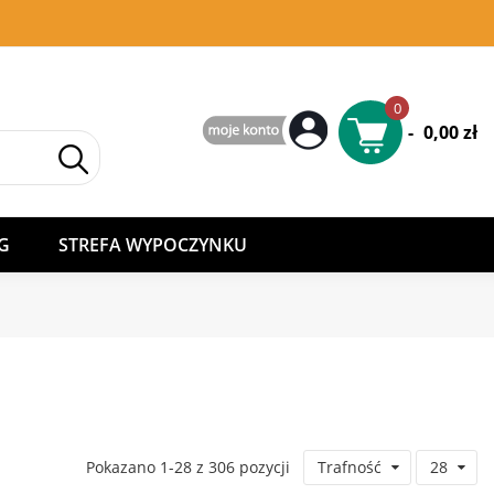
0
-
0,00 zł
G
STREFA WYPOCZYNKU
Pokazano 1-28 z 306 pozycji
Trafność
28