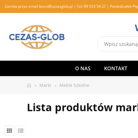
Zamów przez email
biuro@cezasglob.pl
| Tel:
89 533 54 27
| Poniedziałek-Pią
O NAS
KONTAKT
Marki
Meble Szkolne
Lista produktów mar