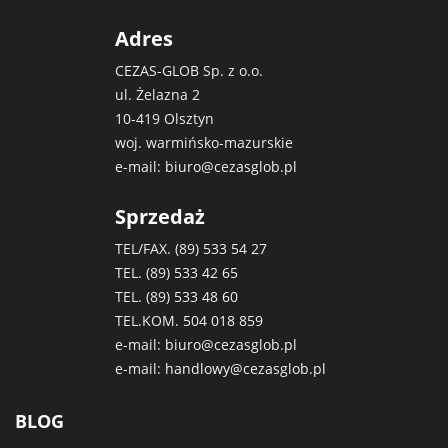
Adres
CEZAS-GLOB Sp. z o.o.
ul. Żelazna 2
10-419 Olsztyn
woj. warmińsko-mazurskie
e-mail:
biuro@cezasglob.pl
Sprzedaż
TEL/FAX. (89)
533 54 27
TEL. (89)
533 42 65
TEL. (89)
533 48 60
TEL.KOM.
504 018 859
e-mail:
biuro@cezasglob.pl
e-mail:
handlowy@cezasglob.pl
BLOG