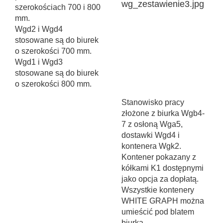
szerokościach 700 i 800
mm.
Wgd2 i Wgd4
stosowane są do biurek
o szerokości 700 mm.
Wgd1 i Wgd3
stosowane są do biurek
o szerokości 800 mm.
Stanowisko pracy
złożone z biurka Wgb4-
7 z osłoną Wga5,
dostawki Wgd4 i
kontenera Wgk2.
Kontener pokazany z
kółkami K1 dostępnymi
jako opcja za dopłatą.
Wszystkie kontenery
WHITE GRAPH można
umieścić pod blatem
biurka.