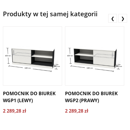
Produkty w tej samej kategorii
❮
❯
POMOCNIK DO BIUREK
POMOCNIK DO BIUREK
P
WGP1 (LEWY)
WGP2 (PRAWY)
Ż
2 289,28 zł
2 289,28 zł
2