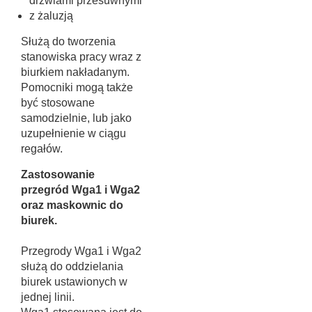
drzwiami przesuwnymi
z żaluzją
Służą do tworzenia
stanowiska pracy wraz z
biurkiem nakładanym.
Pomocniki mogą także
być stosowane
samodzielnie, lub jako
uzupełnienie w ciągu
regałów.
Zastosowanie
przegród Wga1 i Wga2
oraz maskownic do
biurek.
Przegrody Wga1 i Wga2
służą do oddzielania
biurek ustawionych w
jednej linii.