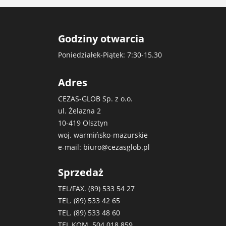
Godziny otwarcia
Poniedziałek-Piątek: 7:30-15.30
Adres
CEZAS-GLOB Sp. z o.o.
ul. Żelazna 2
10-419 Olsztyn
woj. warmińsko-mazurskie
e-mail:
biuro@cezasglob.pl
Sprzedaż
TEL/FAX. (89)
533 54 27
TEL. (89)
533 42 65
TEL. (89)
533 48 60
TEL.KOM.
504 018 859