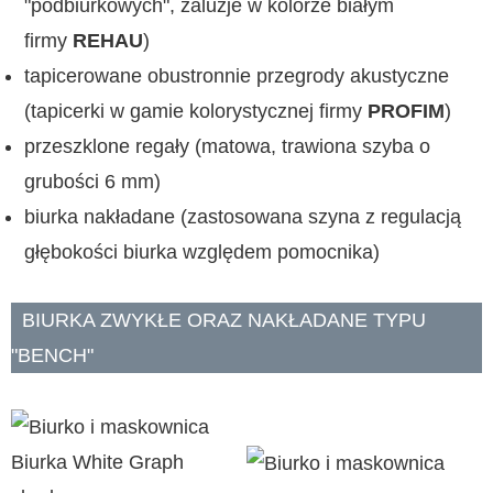
"podbiurkowych", żaluzje w kolorze białym
firmy
REHAU
)
tapicerowane obustronnie przegrody akustyczne
(tapicerki w gamie kolorystycznej firmy
PROFIM
)
przeszklone regały (matowa, trawiona szyba o
grubości 6 mm)
biurka nakładane (zastosowana szyna z regulacją
głębokości biurka względem pomocnika)
BIURKA ZWYKŁE ORAZ NAKŁADANE TYPU
"BENCH"
Biurka White Graph