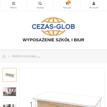
0
WYPOSAŻENIE SZKÓŁ I BIUR
Meble biurowe
Linia mebli WHITE GRAPH - pomocniki, k