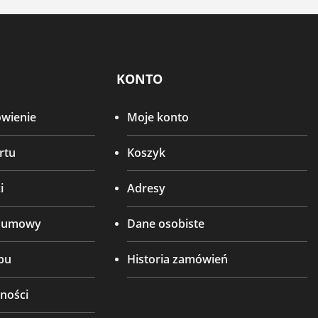
KONTO
ówienie
Moje konto
rtu
Koszyk
i
Adresy
d umowy
Dane osobiste
pu
Historia zamówień
ności