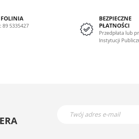
NFOLINIA
BEZPIECZNE
PŁATNOŚCI
l: 89 5335427
Przedpłata lub p
Instytucji Public
ERA