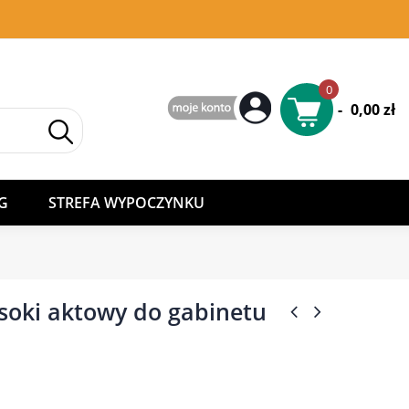
0
-
0,00 zł
G
STREFA WYPOCZYNKU
soki aktowy do gabinetu