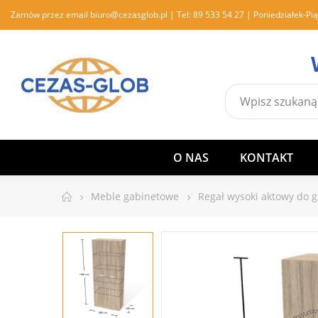
Zamów przez email
biuro@cezasglob.pl
| Tel:
89 533 54 27
| Poniedziałek-Pią
O NAS
KONTAKT
Meble gabinetowe
Regał wysoki aktowy do 