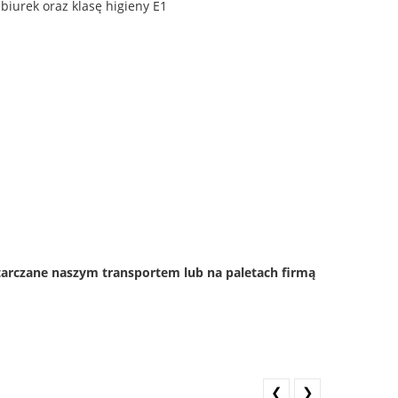
biurek oraz klasę higieny E1
starczane naszym transportem lub na paletach firmą
❮
❯