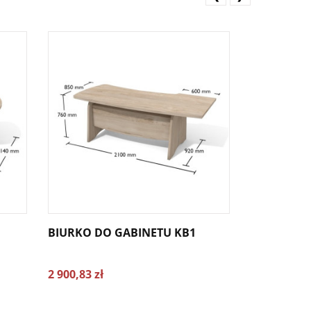
BIURKO DO GABINETU KB1
BIURKO DO
2 900,83 zł
3 003,66 zł