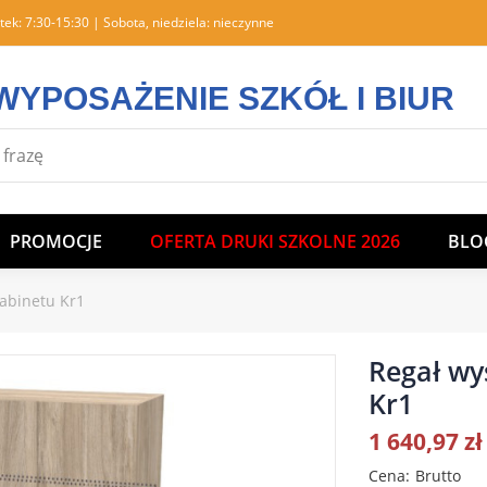
tek: 7:30-15:30 | Sobota, niedziela: nieczynne
WYPOSAŻENIE SZKÓŁ I BIUR
PROMOCJE
OFERTA DRUKI SZKOLNE 2026
BLO
gabinetu Kr1
Regał wy
Kr1
1 640,97 zł
Cena
Brutto