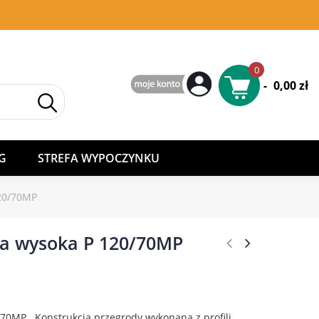
0
-
0,00 zł
G
STREFA WYPOCZYNKU
20/70MP
a wysoka P 120/70MP
70MP . Konstrukcja przegrody wykonana z profili