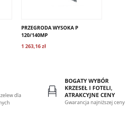
PRZEGRODA WYSOKA P
PRZEGROD
120/140MP
120/160MP
1 263,16 zł
1 398,46 zł
BOGATY WYBÓR
KRZESEŁ I FOTELI,
ATRAKCYJNE CENY
rzelew dla
Gwarancja najniższej ceny
znych