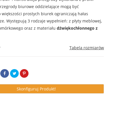
rzegrody biurowe oddzielające mogą być
 większości prostych biurek ograniczają hałas
ze. Występują 3 rodzaje wypełnień: z płyty meblowej,
komórkowego oraz z materiału
dźwiękochłonnego z
P
Tabela rozmiarów
Skonfiguruj Produkt!