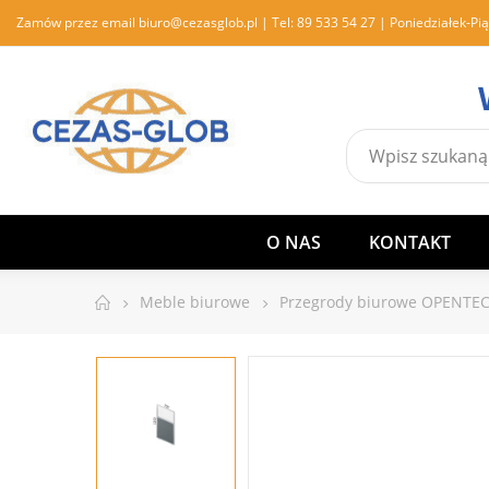
Zamów przez email
biuro@cezasglob.pl
| Tel:
89 533 54 27
| Poniedziałek-Pią
O NAS
KONTAKT
Meble biurowe
Przegrody biurowe OPENTE