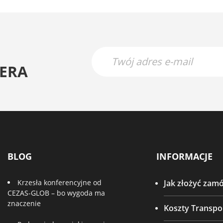
ERA
BLOG
INFORMACJE
Krzesła konferencyjne od
Jak złożyć zam
CEZAS-GLOB – bo wygoda ma
znaczenie
Koszty Transpo