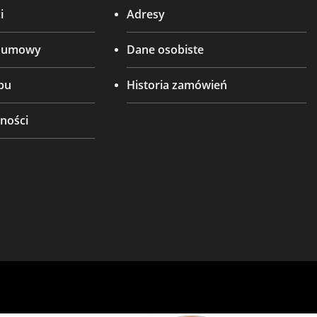
i
Adresy
d umowy
Dane osobiste
pu
Historia zamówień
ności