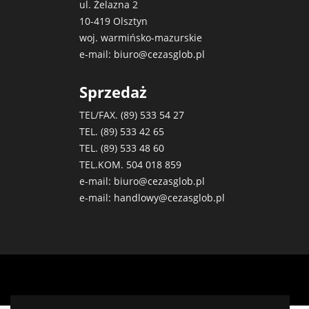
ul. Żelazna 2
10-419 Olsztyn
woj. warmińsko-mazurskie
e-mail:
biuro@cezasglob.pl
Sprzedaż
TEL/FAX. (89)
533 54 27
TEL. (89)
533 42 65
TEL. (89)
533 48 60
TEL.KOM.
504 018 859
e-mail:
biuro@cezasglob.pl
e-mail:
handlowy@cezasglob.pl