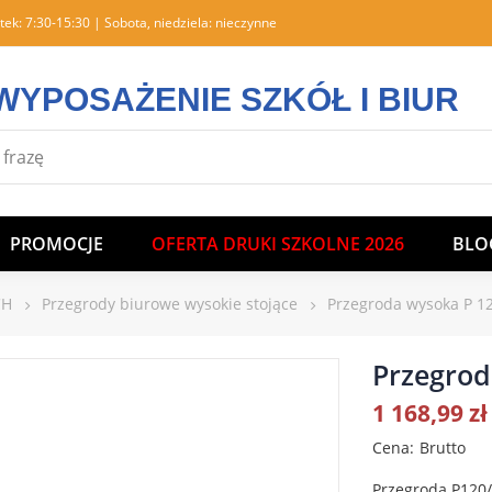
tek: 7:30-15:30 | Sobota, niedziela: nieczynne
WYPOSAŻENIE SZKÓŁ I BIUR
PROMOCJE
OFERTA DRUKI SZKOLNE 2026
BLO
CH
Przegrody biurowe wysokie stojące
Przegroda wysoka P 1
Przegrod
1 168,99 zł
Cena
Brutto
Przegroda P120/