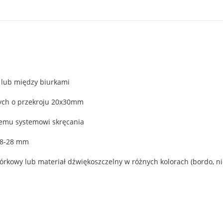
 lub między biurkami
nych o przekroju 20x30mm
wemu systemowi skręcania
18-28 mm
rkowy lub materiał dźwiękoszczelny w różnych kolorach (bordo, nieb