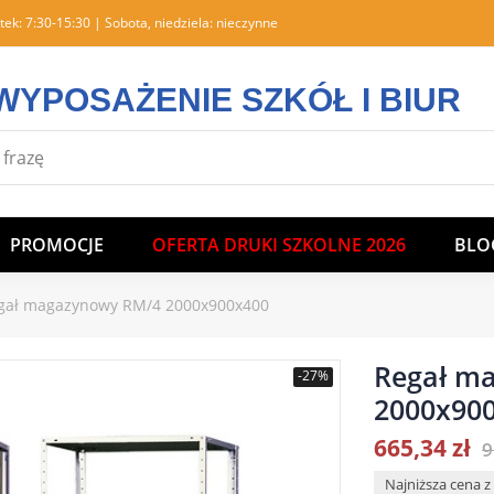
tek: 7:30-15:30 | Sobota, niedziela: nieczynne
WYPOSAŻENIE SZKÓŁ I BIUR
PROMOCJE
OFERTA DRUKI SZKOLNE 2026
BLO
gał magazynowy RM/4 2000x900x400
Regał m
-27%
2000x90
665,34 zł
9
Najniższa cena z 