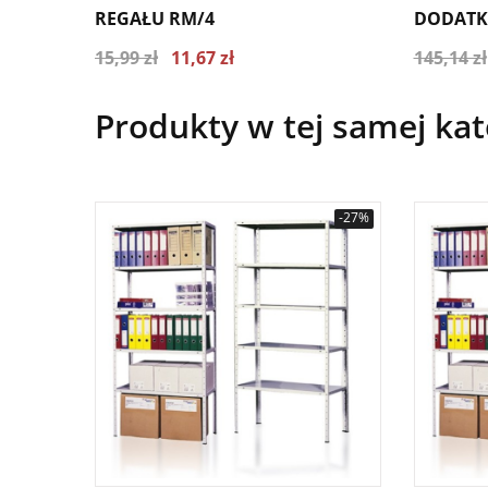
REGAŁU RM/4
DODAT
15,99 zł
11,67 zł
145,14 zł
Najniższa cena z ostatnich 30 dni 15.99 zł
Najniższa
zł
Produkty w tej samej kat
-27%