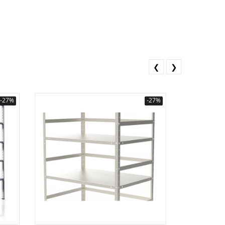
❮
❯
-27%
-27%