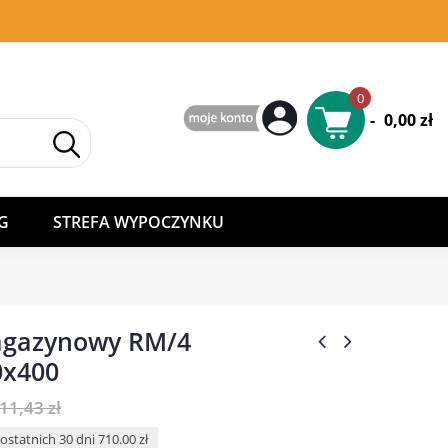
0
-
0,00 zł
G
STREFA WYPOCZYNKU
agazynowy RM/4
0x400
11,43 zł
ostatnich 30 dni 710.00 zł