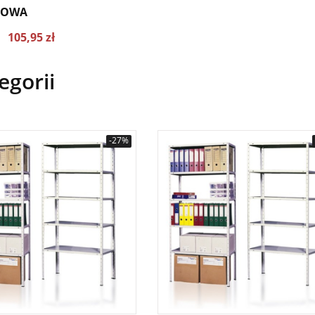
KOWA
105,95 zł
 cena z ostatnich 30 dni 145.14
egorii
-27%