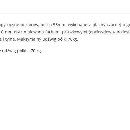
upy nośne perforowane co 55mm, wykonane z blachy czarnej o gr
y 6 mm oraz malowana farbami proszkowymi (epoksydowo- poliestro
 i tylne. Maksymalny udźwig półki 70kg.
udźwig półki – 70 kg.