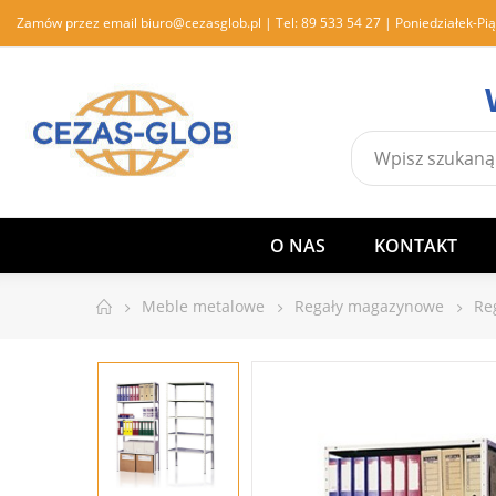
Zamów przez email
biuro@cezasglob.pl
| Tel:
89 533 54 27
| Poniedziałek-Pią
O NAS
KONTAKT
Meble metalowe
Regały magazynowe
Re