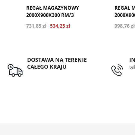
REGAŁ MAGAZYNOWY
REGAŁ 
2000X900X300 RM/3
2000X90
731,85 zł
534,25 zł
998,76 zł
Najniższa cena z ostatnich 30 dni 570.84
Najniższa
zł
zł
DOSTAWA NA TERENIE
I
CAŁEGO KRAJU
te