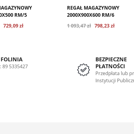
MAGAZYNOWY
REGAŁ MAGAZYNOWY
0X500 RM/5
2000X900X600 RM/6
729,09 zł
1 093,47 zł
798,23 zł
 cena z ostatnich 30 dni 779.03
Najniższa cena z ostatnich 30 dni 85
zł
NFOLINIA
BEZPIECZNE
PŁATNOŚCI
l: 89 5335427
Przedpłata lub p
Instytucji Public