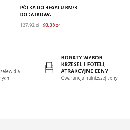
PÓŁKA DO REGAŁU RM/3 -
PÓŁKA DO 
DODATKOWA
DODATKO
127,92 zł
93,38 zł
145,14 zł
1
2.91
Najniższa cena z ostatnich 30 dni 127.92
Najniższa cen
zł
zł
BOGATY WYBÓR
KRZESEŁ I FOTELI,
ATRAKCYJNE CENY
rzelew dla
Gwarancja najniższej ceny
znych