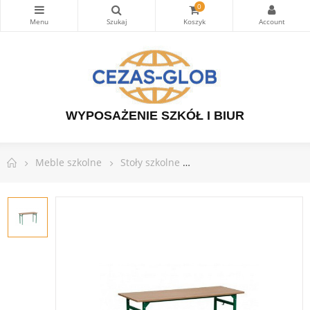
0
WYPOSAŻENIE SZKÓŁ I BIUR
Meble szkolne
Stoły szkolne
Stół szkolny LEON 2-os