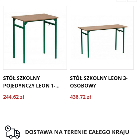
STÓŁ SZKOLNY
STÓŁ SZKOLNY LEON 3-
S
POJEDYNCZY LEON 1-
OSOBOWY
P
OSOBOWY
244,62 zł
436,72 zł
2
DOSTAWA NA TERENIE CAŁEGO KRAJU