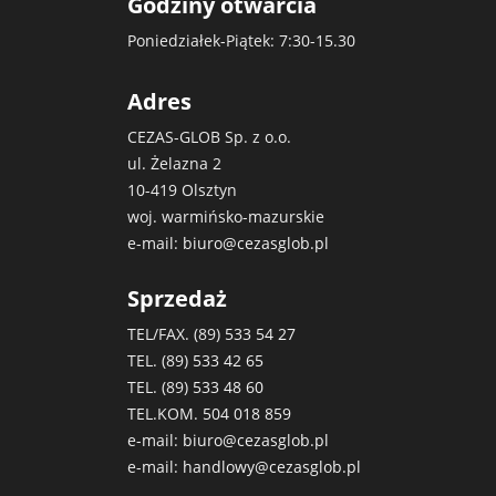
Godziny otwarcia
Poniedziałek-Piątek: 7:30-15.30
Adres
CEZAS-GLOB Sp. z o.o.
ul. Żelazna 2
10-419 Olsztyn
woj. warmińsko-mazurskie
e-mail:
biuro@cezasglob.pl
Sprzedaż
TEL/FAX. (89)
533 54 27
TEL. (89)
533 42 65
TEL. (89)
533 48 60
TEL.KOM.
504 018 859
e-mail:
biuro@cezasglob.pl
e-mail:
handlowy@cezasglob.pl