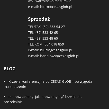
woj. warmińsko-mazurskie
e-mail:
biuro@cezasglob.pl
Sprzedaż
TEL/FAX. (89)
533 54 27
TEL. (89)
533 42 65
TEL. (89)
533 48 60
TEL.KOM.
504 018 859
e-mail:
biuro@cezasglob.pl
e-mail:
handlowy@cezasglob.pl
BLOG
Krzesła konferencyjne od CEZAS-GLOB – bo wygoda
ma znaczenie
Podpowiadamy, jakie powinny być krzesła do
poczekalni!