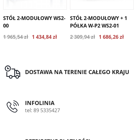
STÓŁ 2-MODUŁOWY WS2-
STÓŁ 2-MODUŁOWY + 1
S
00
PÓŁKA W-P2 WS2-01
P
1 965,54 zł
1 434,84 zł
2 309,94 zł
1 686,26 zł
2
Najniższa cena z ostatnich 30
Najniższa cena z ostatnich 30
dni 1552.78 zł
dni 1824.85 zł
DOSTAWA NA TERENIE CAŁEGO KRAJU
INFOLINIA
tel: 89 5335427