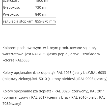
Szerokość
1500 mm
Głębokość
730 mm
Wysokość
840 mm
regulacja stopkami
855-870 mm
Kolorem podstawowym w którym produkowane są stoły
warsztatowe jest RAL7035 (jasny popiel) drzwi i szuflada w
kolorze RAL6033.
Kolory opcjonalne (bez dopłaty): RAL 1015 (jasny beż),RAL 6033
(miętowy zielony),RAL 5010 (ciemny niebieski),RAL 9005 (czarny)
Kolory opcjonalne (za dopłatą): RAL 3020 (czerwony), RAL 2011
(pomarańczowy), RAL 8017 (ciemny brąz), RAL 9010 (biały), RAL
7032(szary)