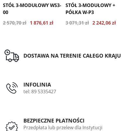
STÓŁ 3-MODUŁOWY WS3-
STÓŁ 3-MODUŁOWY +
S
00
PÓŁKA W-P3
P
2 570,70 zł
1 876,61 zł
3 071,31 zł
2 242,06 zł
3
Najniższa cena z ostatnich 30
Najniższa cena z ostatnich 30
dni 2030.85 zł
dni 2426.33 zł
DOSTAWA NA TERENIE CAŁEGO KRAJU
INFOLINIA
tel: 89 5335427
BEZPIECZNE PŁATNOŚCI
Przedpłata lub przelew dla Instytucji