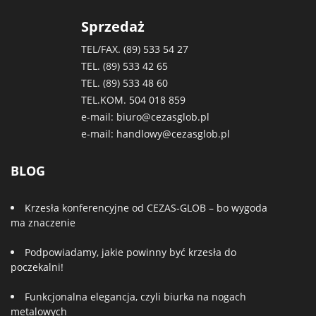
Sprzedaż
TEL/FAX. (89)
533 54 27
TEL. (89)
533 42 65
TEL. (89)
533 48 60
TEL.KOM.
504 018 859
e-mail:
biuro@cezasglob.pl
e-mail:
handlowy@cezasglob.pl
BLOG
Krzesła konferencyjne od CEZAS-GLOB – bo wygoda
ma znaczenie
Podpowiadamy, jakie powinny być krzesła do
poczekalni!
Funkcjonalna elegancja, czyli biurka na nogach
metalowych