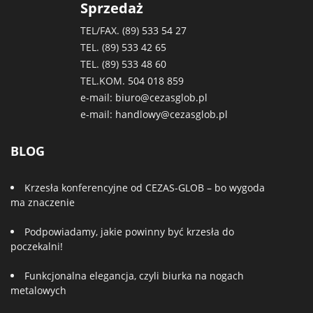
Sprzedaż
TEL/FAX. (89)
533 54 27
TEL. (89)
533 42 65
TEL. (89)
533 48 60
TEL.KOM.
504 018 859
e-mail:
biuro@cezasglob.pl
e-mail:
handlowy@cezasglob.pl
BLOG
Krzesła konferencyjne od CEZAS-GLOB – bo wygoda
ma znaczenie
Podpowiadamy, jakie powinny być krzesła do
poczekalni!
Funkcjonalna elegancja, czyli biurka na nogach
metalowych