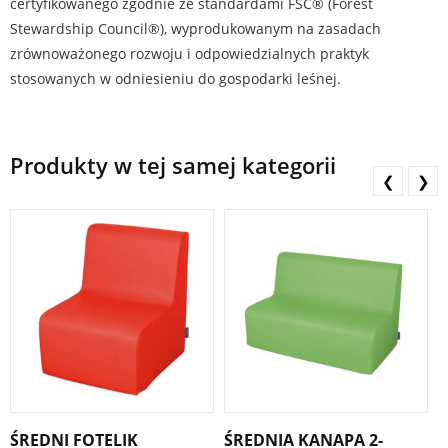
certyfikowanego zgodnie ze standardami FSC® (Forest
Stewardship Council®), wyprodukowanym na zasadach
zrównoważonego rozwoju i odpowiedzialnych praktyk
stosowanych w odniesieniu do gospodarki leśnej.
Produkty w tej samej kategorii
❮
❯
ŚREDNI FOTELIK
ŚREDNIA KANAPA 2-
Ś