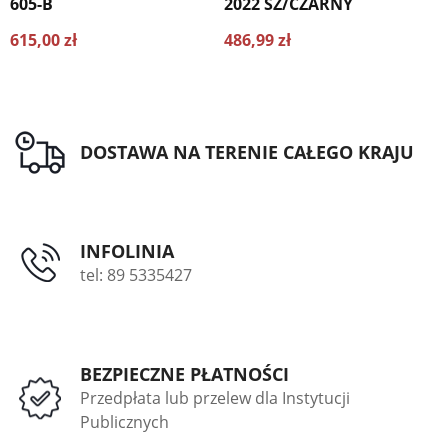
605-B
2022 SZ/CZARNY
615,00 zł
486,99 zł
4
DOSTAWA NA TERENIE CAŁEGO KRAJU
INFOLINIA
tel: 89 5335427
BEZPIECZNE PŁATNOŚCI
Przedpłata lub przelew dla Instytucji
Publicznych