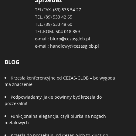
TEL/FAX. (89)
533 54 27
TEL. (89)
533 42 65
TEL. (89)
533 48 60
TEL.KOM.
504 018 859
e-mail:
biuro@cezasglob.pl
e-mail:
handlowy@cezasglob.pl
BLOG
Krzesła konferencyjne od CEZAS-GLOB – bo wygoda
ma znaczenie
Podpowiadamy, jakie powinny być krzesła do
poczekalni!
Funkcjonalna elegancja, czyli biurka na nogach
metalowych
Krzesła do poczekalni od Cezas-Glob to klucz do