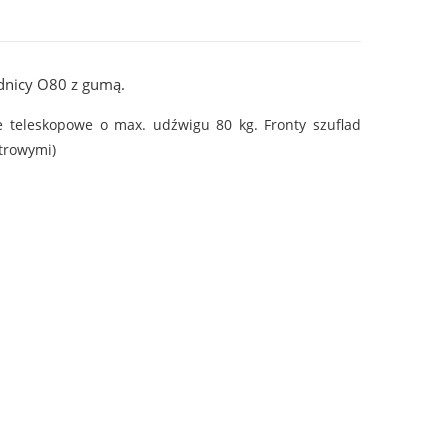
ednicy O80 z gumą.
teleskopowe o max. udźwigu 80 kg. Fronty szuflad
trowymi)