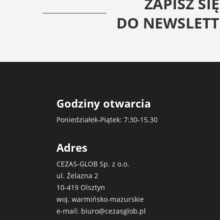
ZAPISZ SIĘ
DO NEWSLETT
Godziny otwarcia
Poniedziałek-Piątek: 7:30-15.30
Adres
CEZAS-GLOB Sp. z o.o.
ul. Żelazna 2
10-419 Olsztyn
woj. warmińsko-mazurskie
e-mail:
biuro@cezasglob.pl