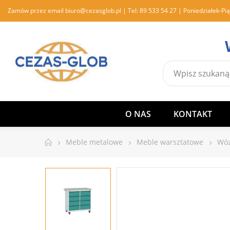
Zamów przez email
biuro@cezasglob.pl
| Tel:
89 533 54 27
| Poniedziałek-Pią
O NAS
KONTAKT
Meble metalowe
Meble warsztatowe
Wóz