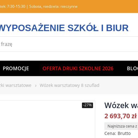
tek: 7:30-15:30 | Sobota, niedziela: nieczynne
WYPOSAŻENIE SZKÓŁ I BIUR
PROMOCJE
OFERTA DRUKI SZKOLNE 2026
BLO
ki warsztatowe
Wózek warsztatowy 8 szuflad
Wózek wa
-27%
2 693,70 zł
Najniższa cena z 
Cena
Brutto