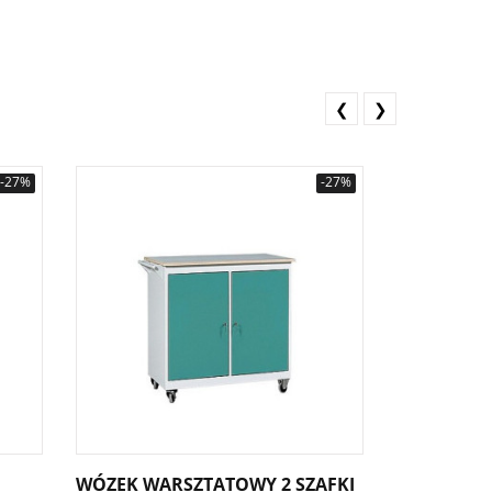
❮
❯
-27%
-27%
WÓZEK WARSZTATOWY 2 SZAFKI
WÓZEK WA