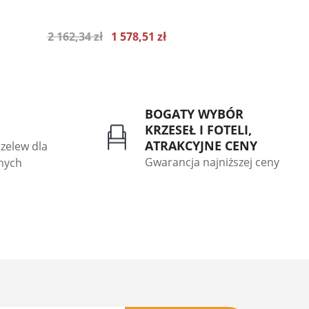
SZUFLAD +
2 162,34 zł
1 578,51 zł
4 222,59 zł
12.48
Najniższa cena z ostatnich 30 dni 1708.25
Najniższa cen
zł
zł
BOGATY WYBÓR
KRZESEŁ I FOTELI,
ATRAKCYJNE CENY
rzelew dla
Gwarancja najniższej ceny
znych