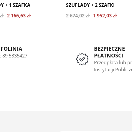
Y + 1 SZAFKA
SZUFLADY + 2 SZAFKI
zł
2 166,63 zł
2 674,02 zł
1 952,03 zł
 cena z ostatnich 30 dni 2344.71
Najniższa cena z ostatnich 30 dni 21
zł
NFOLINIA
BEZPIECZNE
PŁATNOŚCI
l: 89 5335427
Przedpłata lub p
Instytucji Public