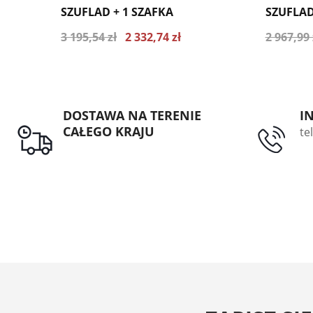
SZUFLAD + 1 SZAFKA
SZUFLAD
3 195,54 zł
2 332,74 zł
2 967,99 
Najniższa cena z ostatnich 30 dni 2524.48
Najniższa
zł
zł
DOSTAWA NA TERENIE
I
CAŁEGO KRAJU
te