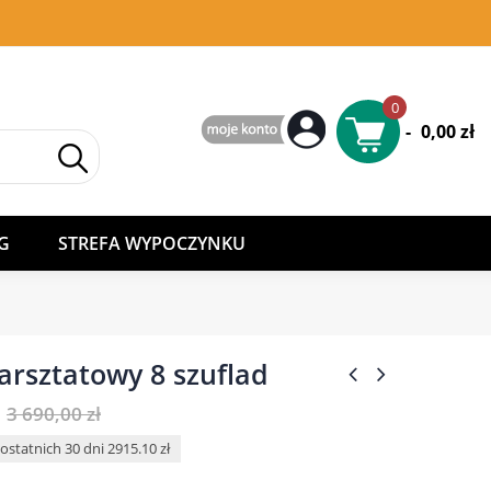
0
-
0,00 zł
G
STREFA WYPOCZYNKU
rsztatowy 8 szuflad
3 690,00 zł
ostatnich 30 dni 2915.10 zł