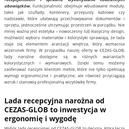
obowiązków.
Funkcjonalność obejmuje wbudowane moduły,
takie jak szuflady, kontenery, przepusty kablowe czy
nadstawki, które ułatwiają przechowywanie dokumentów i
sprzętu, jednocześnie utrzymując przestrzeń w porządku. Nie
mniej ważna jest estetyka – nowoczesny lub klasyczny design,
możliwość wyboru materiałów i kolorystyki sprawiają, że lada
staje się elementem aranżacji wnętrza, który wzmacnia
wizerunek firmy. W przypadku naszej oferty w CEZAS-GLOB,
lady narożne dostępne są w różnych wariantach
kolorystycznych i wymiarowych. Dzięki temu możemy
zaoferować naszym klientom meble, które nie tylko spełniają
wymogi ergonomiczne i praktyczne, ale również przyciągają
wzrok i stanowią profesjonalną wizytówkę firmy.
Lada recepcyjna narożna od
CEZAS-GLOB to inwestycja w
ergonomię i wygodę
Wybór lady recepcyjnej od CEZAS-GLOB to decyzja, która łączy