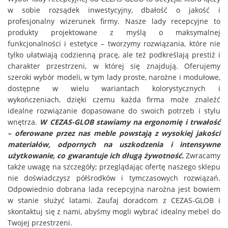
w sobie rozsądek inwestycyjny, dbałość o jakość i
profesjonalny wizerunek firmy. Nasze lady recepcyjne to
produkty projektowane z myślą o maksymalnej
funkcjonalności i estetyce – tworzymy rozwiązania, które nie
tylko ułatwiają codzienną pracę, ale też podkreślają prestiż i
charakter przestrzeni, w której się znajdują. Oferujemy
szeroki wybór modeli, w tym lady proste, narożne i modułowe,
dostępne w wielu wariantach kolorystycznych i
wykończeniach, dzięki czemu każda firma może znaleźć
idealne rozwiązanie dopasowane do swoich potrzeb i stylu
wnętrza.
W CEZAS-GLOB stawiamy na ergonomię i trwałość
– oferowane przez nas meble powstają z wysokiej jakości
materiałów, odpornych na uszkodzenia i intensywne
użytkowanie, co gwarantuje ich długą żywotność.
Zwracamy
także uwagę na szczegóły; przeglądając ofertę naszego sklepu
nie doświadczysz półśrodków i tymczasowych rozwiązań.
Odpowiednio dobrana lada recepcyjna narożna jest bowiem
w stanie służyć latami. Zaufaj doradcom z CEZAS-GLOB i
skontaktuj się z nami, abyśmy mogli wybrać idealny mebel do
Twojej przestrzeni.