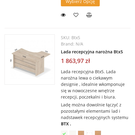
Wybierz Opcję
SKU:
Btx5
Brand:
N/A
Lada recepcyjna narożna Btx5
1 863,97 zł
Lada recepcyjna Btx5. L
ada
narożna lewa o ciekawym
designie , idealnie wkomponuje
się w nowoczesne wnętrze
recepcji, poczekalni i biura.
Ladę można dowolnie łączyć z
pozostałymi elementami lad i
nadstawek recepcyjnych systemu
BTX .