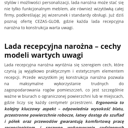
stylów i możliwości personalizacji, lada narożna może stać się
nie tylko funkcjonalnym meblem, ale również wizytówką całej
firmy, podkreślając jej wizerunek i standardy obsługi. Już dziś
poznaj ofertę CEZAS-GLOB, gdzie każda lada recepcyjna
narożna to konstrukcja warta uwagi.
Lada recepcyjna narożna – cechy
modeli wartych uwagi
Lada recepcyjna narożna wyróżnia się szeregiem cech, które
czynią ją wyjątkowo praktycznym i estetycznym elementem
recepcji. Przede wszystkim jej konstrukcja narożna pozwala
na maksymalne wykorzystanie trudnych do
zagospodarowania rogów pomieszczeń, co jest szczególnie
ważne w biurach o ograniczonej powierzchni lub w miejscach,
gdzie liczy się każdy centymetr przestrzeni.
Ergonomia to
kolejny kluczowy aspekt – odpowiednia wysokość blatu,
przestronne powierzchnie robocze, łatwy dostęp do szuflad
i półek oraz przewodów gwarantują komfortową pracę
recepcjonistom i sprawne wykonywanie codziennych