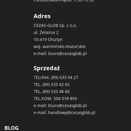
Adres
CEZAS-GLOB Sp. z o.o.
ul. Żelazna 2
10-419 Olsztyn
woj. warmińsko-mazurskie
e-mail:
biuro@cezasglob.pl
Sprzedaż
TEL/FAX. (89)
533 54 27
TEL. (89)
533 42 65
TEL. (89)
533 48 60
TEL.KOM.
504 018 859
e-mail:
biuro@cezasglob.pl
e-mail:
handlowy@cezasglob.pl
BLOG