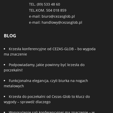
TEL. (89)
533 48 60
TEL.KOM.
504 018 859
e-mail:
biuro@cezasglob.pl
e-mail:
handlowy@cezasglob.pl
BLOG
Krzesła konferencyjne od CEZAS-GLOB – bo wygoda
ma znaczenie
Podpowiadamy, jakie powinny być krzesła do
poczekalni!
Funkcjonalna elegancja, czyli biurka na nogach
metalowych
Krzesła do poczekalni od Cezas-Glob to klucz do
wygody – sprawdź dlaczego
Wyposażenie sali konferencyjnej ma znaczenie – w