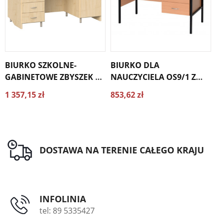
BIURKO SZKOLNE-
BIURKO DLA
GABINETOWE ZBYSZEK A
NAUCZYCIELA OS9/1 Z
K
Z SZUFLADAMI
SZUFLADAMI
1 357,15 zł
853,62 zł
7
DOSTAWA NA TERENIE CAŁEGO KRAJU
INFOLINIA
tel: 89 5335427