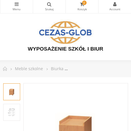
0
WYPOSAŻENIE SZKÓŁ I BIUR
Meble szkolne
Biurka
Biurko szkolne z szufladami