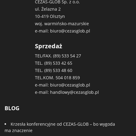
CEZAS-GLOB Sp. z o.o.
ul. Żelazna 2
10-419 Olsztyn
woj. warmińsko-mazurskie
e-mail:
biuro@cezasglob.pl
Sprzedaż
TEL/FAX. (89)
533 54 27
TEL. (89)
533 42 65
TEL. (89)
533 48 60
TEL.KOM.
504 018 859
e-mail:
biuro@cezasglob.pl
e-mail:
handlowy@cezasglob.pl
BLOG
Krzesła konferencyjne od CEZAS-GLOB – bo wygoda
ma znaczenie