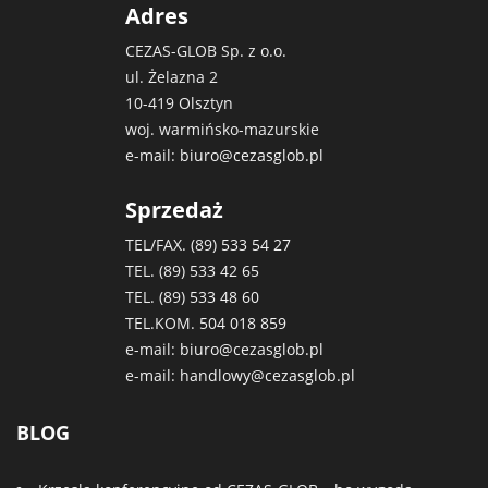
Adres
CEZAS-GLOB Sp. z o.o.
ul. Żelazna 2
10-419 Olsztyn
woj. warmińsko-mazurskie
e-mail:
biuro@cezasglob.pl
Sprzedaż
TEL/FAX. (89)
533 54 27
TEL. (89)
533 42 65
TEL. (89)
533 48 60
TEL.KOM.
504 018 859
e-mail:
biuro@cezasglob.pl
e-mail:
handlowy@cezasglob.pl
BLOG