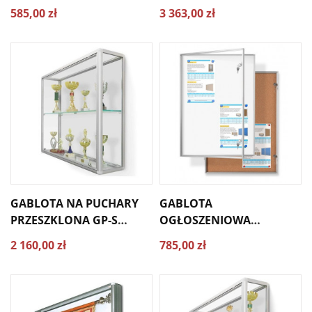
WEWNĘTRZNA GMR
160X130X10CM
585,00 zł
3 363,00 zł
50X70 CM
GABLOTA NA PUCHARY
GABLOTA
PRZESZKLONA GP-S
OGŁOSZENIOWA
150X90X25CM
WEWNĘTRZNA GMR
2 160,00 zł
785,00 zł
60X90 CM