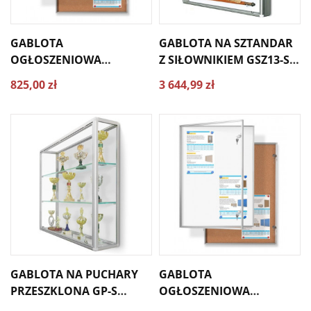
GABLOTA
GABLOTA NA SZTANDAR
OGŁOSZENIOWA
Z SIŁOWNIKIEM GSZ13-SI
WEWNĘTRZNA GMR
160X130X13CM
825,00 zł
3 644,99 zł
70X100 CM
GABLOTA NA PUCHARY
GABLOTA
PRZESZKLONA GP-S
OGŁOSZENIOWA
180X120X25CM
WEWNĘTRZNA GMR