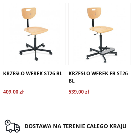
KRZESŁO WEREK ST26 BL
KRZESŁO WEREK FB ST26
K
BL
S
409,00 zł
539,00 zł
3
DOSTAWA NA TERENIE CAŁEGO KRAJU