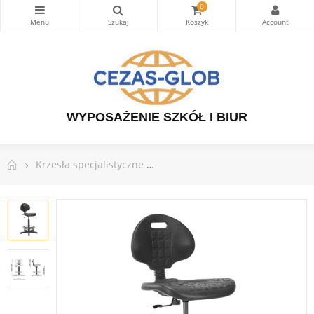
0
WYPOSAŻENIE SZKÓŁ I BIUR
Krzesła specjalistyczne
Krzesło NARGO RB BL TS06 RTS