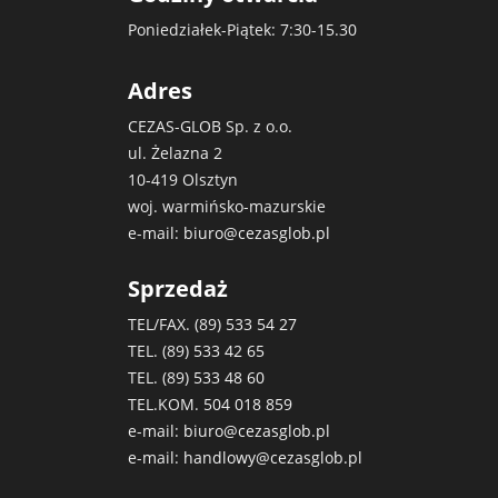
Poniedziałek-Piątek: 7:30-15.30
Adres
CEZAS-GLOB Sp. z o.o.
ul. Żelazna 2
10-419 Olsztyn
woj. warmińsko-mazurskie
e-mail:
biuro@cezasglob.pl
Sprzedaż
TEL/FAX. (89)
533 54 27
TEL. (89)
533 42 65
TEL. (89)
533 48 60
TEL.KOM.
504 018 859
e-mail:
biuro@cezasglob.pl
e-mail:
handlowy@cezasglob.pl