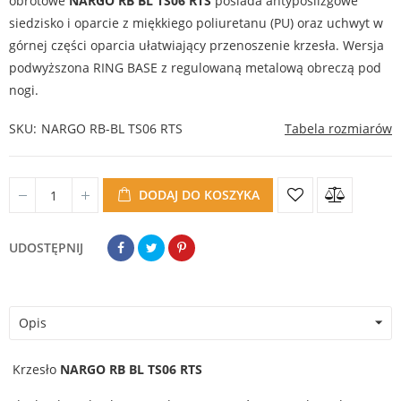
obrotowe
NARGO RB BL TS06 RTS
posiada antypoślizgowe
siedzisko i oparcie z miękkiego poliuretanu (PU) oraz uchwyt w
górnej części oparcia ułatwiający przenoszenie krzesła. Wersja
podwyższona RING BASE z regulowaną metalową obreczą pod
nogi.
SKU
NARGO RB-BL TS06 RTS
Tabela rozmiarów
DODAJ DO KOSZYKA
UDOSTĘPNIJ
Opis
Krzesło
NARGO RB BL TS06 RTS