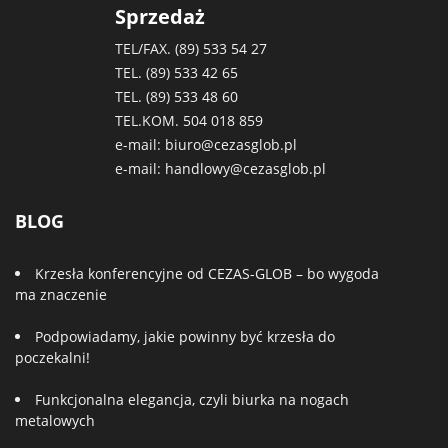
Sprzedaż
TEL/FAX. (89)
533 54 27
TEL. (89)
533 42 65
TEL. (89)
533 48 60
TEL.KOM.
504 018 859
e-mail:
biuro@cezasglob.pl
e-mail:
handlowy@cezasglob.pl
BLOG
Krzesła konferencyjne od CEZAS-GLOB – bo wygoda
ma znaczenie
Podpowiadamy, jakie powinny być krzesła do
poczekalni!
Funkcjonalna elegancja, czyli biurka na nogach
metalowych