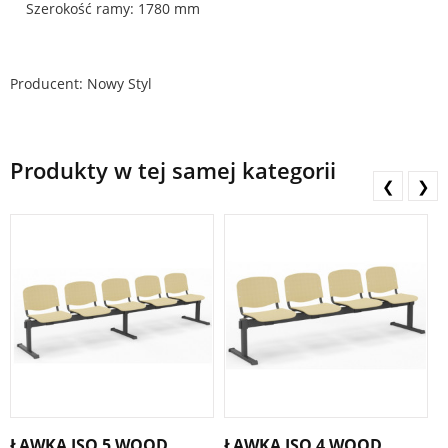
Szerokość ramy: 1780 mm
Producent: Nowy Styl
Produkty w tej samej kategorii
❮
❯
ŁAWKA ISO 5 WOOD
ŁAWKA ISO 4 WOOD
Ł