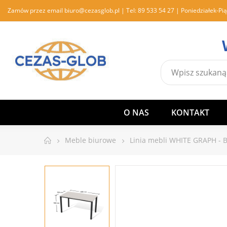
Zamów przez email
biuro@cezasglob.pl
| Tel:
89 533 54 27
| Poniedziałek-Pią
O NAS
KONTAKT
Meble biurowe
Linia mebli WHITE GRAPH - Bi