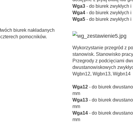
Wga3
- do biurek zwykłych 
Wga4
- do biurek zwykłych 
Wga5
- do biurek zwykłych 
 dwóch biurek nakładanych
 czterech pomocników.
Wykorzystanie przegród z p
stanowisk. Stanowisko prac
Przegrody z podcięciami dw
dwustanowiskowych zwykły
Wgbn12, Wgbn13, Wgbn14
Wga12
- do biurek dwustano
mm
Wga13
- do biurek dwustano
mm
Wga14
- do biurek dwustano
mm