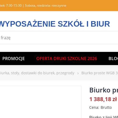
tek: 7:30-15:30 | Sobota, niedziela: nieczynne
WYPOSAŻENIE SZKÓŁ I BIUR
PROMOCJE
OFERTA DRUKI SZKOLNE 2026
BLO
urka, stoły, dostawki do biurek, przegrody
Biurko proste WGB 3
Biurko p
1 388,18 zł
Cena
Brutto
Biurko z linii