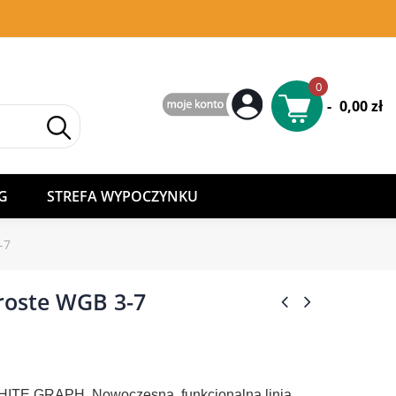
0
-
0,00 zł
G
STREFA WYPOCZYNKU
-7
roste WGB 3-7
 WHITE GRAPH. Nowoczesna, funkcjonalna linia