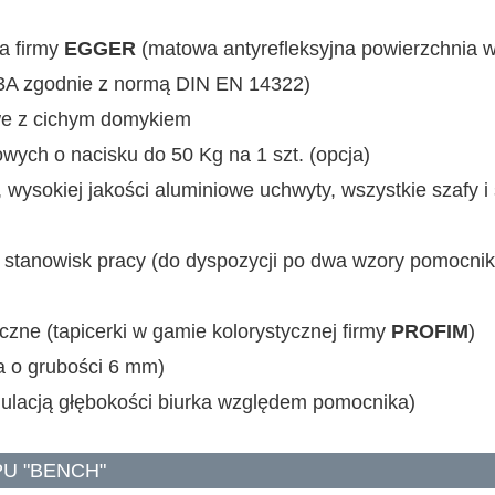
a firmy
EGGER
(matowa antyrefleksyjna powierzchnia 
e 3A zgodnie z normą DIN EN 14322)
we z cichym domykiem
ych o nacisku do 50 Kg na 1 szt. (opcja)
ysokiej jakości aluminiowe uchwyty, wszystkie szafy i 
tanowisk pracy (do dyspozycji po dwa wzory pomocnikó
zne (tapicerki w gamie kolorystycznej firmy
PROFIM
)
a o grubości 6 mm)
gulacją głębokości biurka względem pomocnika)
U "BENCH"