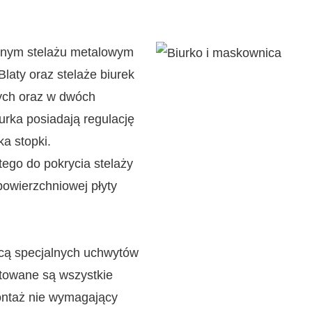
anym stelażu metalowym
aty oraz stelaże biurek
ych oraz w dwóch
rka posiadają regulację
a stopki.
tego do pokrycia stelaży
powierzchniowej płyty
cą specjalnych uchwytów
otowane są wszystkie
montaż nie wymagający