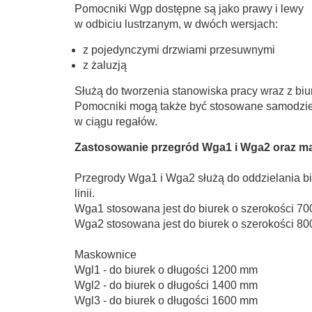
Pomocniki Wgp dostępne są jako prawy i lewy
w odbiciu lustrzanym, w dwóch wersjach:
z pojedynczymi drzwiami przesuwnymi
z żaluzją
Służą do tworzenia stanowiska pracy wraz z bi
Pomocniki mogą także być stosowane samodzieln
w ciągu regałów.
Zastosowanie przegród Wga1 i Wga2 oraz ma
Przegrody Wga1 i Wga2 służą do oddzielania bi
linii.
Wga1 stosowana jest do biurek o szerokości 7
Wga2 stosowana jest do biurek o szerokości 8
Maskownice
Wgl1 - do biurek o długości 1200 mm
Wgl2 - do biurek o długości 1400 mm
Wgl3 - do biurek o długości 1600 mm