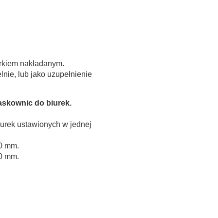
urkiem nakładanym.
ie, lub jako uzupełnienie
skownic do biurek.
urek ustawionych w jednej
00 mm.
00 mm.