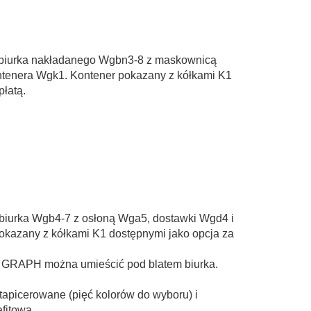
 biurka nakładanego Wgbn3-8 z maskownicą
tenera Wgk1. Kontener pokazany z kółkami K1
płatą.
 biurka Wgb4-7 z osłoną Wga5, dostawki Wgd4 i
okazany z kółkami K1 dostępnymi jako opcja za
 GRAPH można umieścić pod blatem biurka.
apicerowane (pięć kolorów do wyboru) i
afitową.