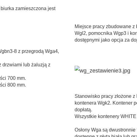
biurka zamieszczona jest
Miejsce pracy zbudowane z
Wgl2, pomocnika Wgp3 i kon
dostępnymi jako opcja za do
Wgbn3-8 z przegrodą Wga4,
drzwiami lub żaluzją z
ści 700 mm.
ści 800 mm.
Stanowisko pracy złożone z
kontenera Wgk2. Kontener p
dopłatą.
Wszystkie kontenery WHITE
Osłony Wga są dwustronnie t
dostępne z płytą białą lub gr