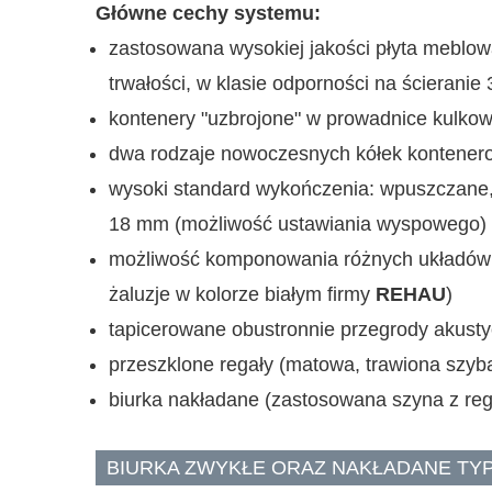
Główne cechy systemu:
zastosowana wysokiej jakości płyta meblow
trwałości, w klasie odporności na ścierani
kontenery "uzbrojone" w prowadnice kulko
dwa rodzaje nowoczesnych kółek kontenerow
wysoki standard wykończenia: wpuszczane, w
18 mm (możliwość ustawiania wyspowego)
możliwość komponowania różnych układów s
żaluzje w kolorze białym firmy
REHAU
)
tapicerowane obustronnie przegrody akustyc
przeszklone regały (matowa, trawiona szyb
biurka nakładane (zastosowana szyna z re
BIURKA ZWYKŁE ORAZ NAKŁADANE TYP