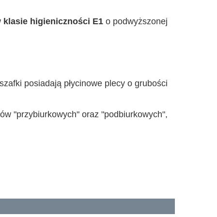
w
klasie higieniczności E1
o podwyższonej
szafki posiadają płycinowe plecy o grubości
w "przybiurkowych" oraz "podbiurkowych",