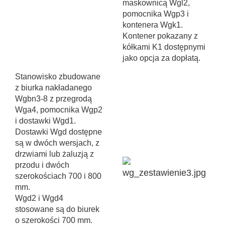
maskownicą Wgl2,
pomocnika Wgp3 i
kontenera Wgk1.
Kontener pokazany z
kółkami K1 dostępnymi
jako opcja za dopłatą.
Stanowisko zbudowane
z biurka nakładanego
Wgbn3-8 z przegrodą
Wga4, pomocnika Wgp2
i dostawki Wgd1.
Dostawki Wgd dostępne
są w dwóch wersjach, z
drzwiami lub żaluzją z
przodu i dwóch
szerokościach 700 i 800
mm.
Wgd2 i Wgd4
stosowane są do biurek
o szerokości 700 mm.