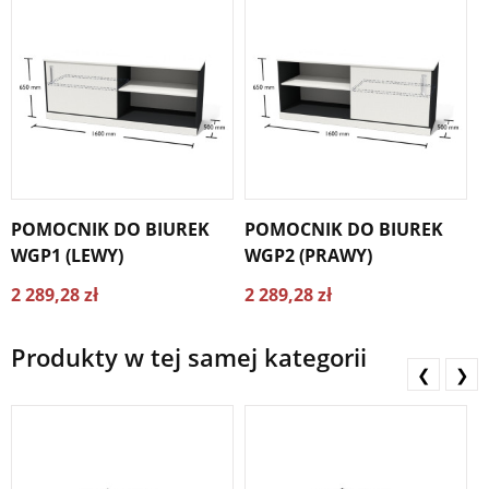
POMOCNIK DO BIUREK
POMOCNIK DO BIUREK
P
WGP1 (LEWY)
WGP2 (PRAWY)
Ż
2 289,28 zł
2 289,28 zł
2
Produkty w tej samej kategorii
❮
❯