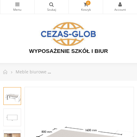
0
WYPOSAŻENIE SZKÓŁ I BIUR
Meble biurowe
Linia mebli WHITE GRAPH - Biurka, stoły