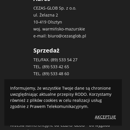
CEZAS-GLOB Sp. z o.o.
ul. Żelazna 2
10-419 Olsztyn
woj. warmińsko-mazurskie
e-mail:
biuro@cezasglob.pl
Sprzedaż
TEL/FAX. (89)
533 54 27
TEL. (89)
533 42 65
TEL. (89)
533 48 60
TEL.KOM.
504 018 859
e-mail:
biuro@cezasglob.pl
Informujemy, że wszystkie Twoje dane są chronione
uwzględniając aktualne przepisy RODO. Korzystamy
e-mail:
handlowy@cezasglob.pl
również z plików cookies w celu realizacji usług
zgodnie z Prawem Telekomunikacyjnym.
BLOG
AKCEPTUJĘ
Krzesła konferencyjne od CEZAS-GLOB – bo wygoda