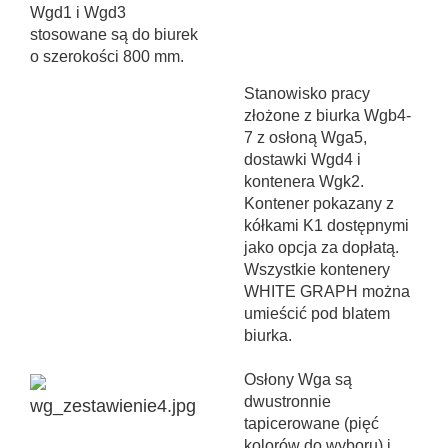
Wgd1 i Wgd3
stosowane są do biurek
o szerokości 800 mm.
Stanowisko pracy
złożone z biurka Wgb4-
7 z osłoną Wga5,
dostawki Wgd4 i
kontenera Wgk2.
Kontener pokazany z
kółkami K1 dostępnymi
jako opcja za dopłatą.
Wszystkie kontenery
WHITE GRAPH można
umieścić pod blatem
biurka.
Osłony Wga są
dwustronnie
tapicerowane (pięć
kolorów do wyboru) i