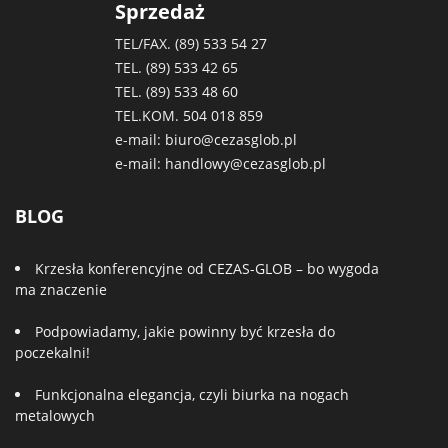
Sprzedaż
TEL/FAX. (89)
533 54 27
TEL. (89)
533 42 65
TEL. (89)
533 48 60
TEL.KOM.
504 018 859
e-mail:
biuro@cezasglob.pl
e-mail:
handlowy@cezasglob.pl
BLOG
Krzesła konferencyjne od CEZAS-GLOB – bo wygoda
ma znaczenie
Podpowiadamy, jakie powinny być krzesła do
poczekalni!
Funkcjonalna elegancja, czyli biurka na nogach
metalowych