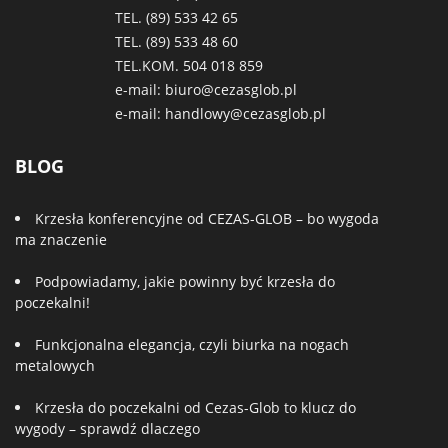
TEL. (89)
533 42 65
TEL. (89)
533 48 60
TEL.KOM.
504 018 859
e-mail:
biuro@cezasglob.pl
e-mail:
handlowy@cezasglob.pl
BLOG
Krzesła konferencyjne od CEZAS-GLOB – bo wygoda
ma znaczenie
Podpowiadamy, jakie powinny być krzesła do
poczekalni!
Funkcjonalna elegancja, czyli biurka na nogach
metalowych
Krzesła do poczekalni od Cezas-Glob to klucz do
wygody – sprawdź dlaczego