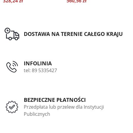
328,24 zł
560,56 zł
2
DOSTAWA NA TERENIE CAŁEGO KRAJU
INFOLINIA
tel: 89 5335427
BEZPIECZNE PŁATNOŚCI
Przedpłata lub przelew dla Instytucji
Publicznych