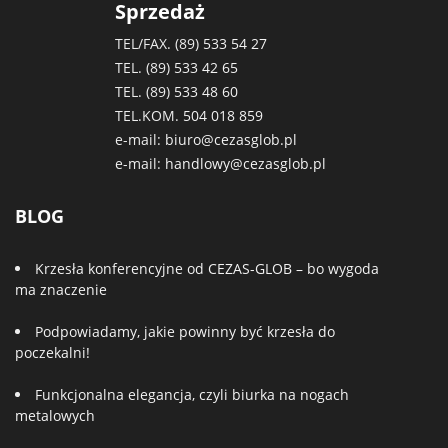
Sprzedaż
TEL/FAX. (89)
533 54 27
TEL. (89)
533 42 65
TEL. (89)
533 48 60
TEL.KOM.
504 018 859
e-mail:
biuro@cezasglob.pl
e-mail:
handlowy@cezasglob.pl
BLOG
Krzesła konferencyjne od CEZAS-GLOB – bo wygoda
ma znaczenie
Podpowiadamy, jakie powinny być krzesła do
poczekalni!
Funkcjonalna elegancja, czyli biurka na nogach
metalowych