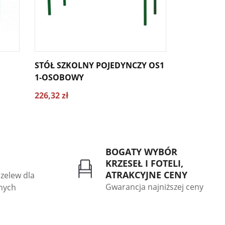
STÓŁ SZKOLNY POJEDYNCZY OS1
STÓŁ SZK
1-OSOBOWY
226,32 zł
260,76 zł
BOGATY WYBÓR
KRZESEŁ I FOTELI,
ATRAKCYJNE CENY
rzelew dla
Gwarancja najniższej ceny
znych