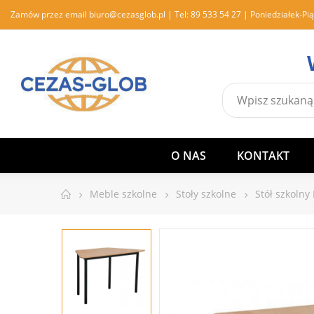
Zamów przez email
biuro@cezasglob.pl
| Tel:
89 533 54 27
| Poniedziałek-Pią
O NAS
KONTAKT
Meble szkolne
Stoły szkolne
Stół szkoln