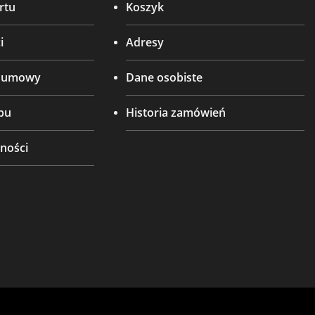
rtu
Koszyk
i
Adresy
d umowy
Dane osobiste
pu
Historia zamówień
ności