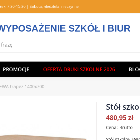
tek: 7:30-15:30 | Sobota, niedziela: nieczynne
WYPOSAŻENIE SZKÓŁ I BIUR
PROMOCJE
OFERTA DRUKI SZKOLNE 2026
BLO
y EWA trapez 1400x700
Stół szk
480,95 zł
Cena
Brutto
Stół szkolny EW