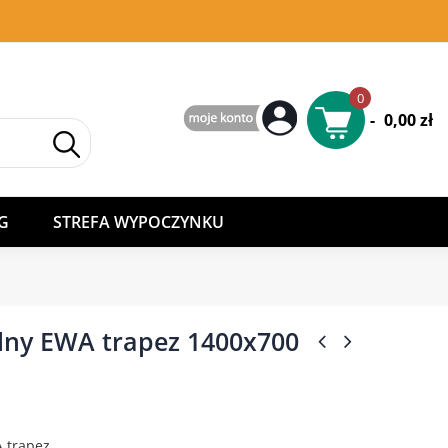
0
-
0,00 zł
G
STREFA WYPOCZYNKU
olny EWA trapez 1400x700
A trapez