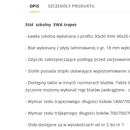
OPIS
SZCZEGÓŁY PRODUKTU
Stół szkolny EWA trapez
- Ławka szkolna wykonana z profilu 30x30 mmi 40x2
- Blat wykonany z płyty laminowanej o gr. 18 mm w
- Zatyczki zabezpieczające podłogę przed zarysowani
- Stoliki posiada stopki ułatwiające wypoziomowanie s
- Dostępny także w innych rozmiarach blatów. Także t
życzenie możemy wykonać rogi blatów zaokrąglone - do
- Wymiar stołu trapezowego: długości boków 1400/700
- Wymiar stołu trójkątnego: długości boków 700/700/7
- Stoły dostępne są w wysokościach od nr 2 do nr 7