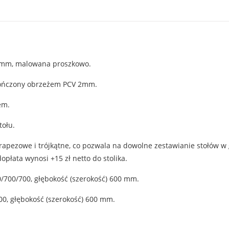
0 mm, malowana proszkowo.
ykończony obrzeżem PCV 2mm.
em.
tołu.
rapezowe i trójkątne, co pozwala na dowolne zestawianie stołów w 
płata wynosi +15 zł netto do stolika.
/700/700, głębokość (szerokość) 600 mm.
00, głębokość (szerokość) 600 mm.