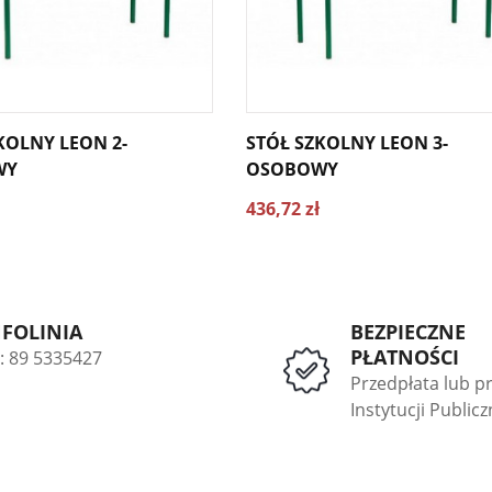
STÓŁ SZKOLNY LEON 3-
WY
OSOBOWY
436,72 zł
NFOLINIA
BEZPIECZNE
PŁATNOŚCI
l: 89 5335427
Przedpłata lub p
Instytucji Public