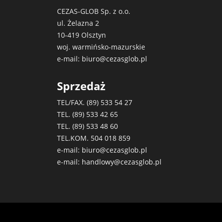
CEZAS-GLOB Sp. z o.o.
ul. Żelazna 2
10-419 Olsztyn
woj. warmińsko-mazurskie
e-mail:
biuro@cezasglob.pl
Sprzedaż
TEL/FAX. (89)
533 54 27
TEL. (89)
533 42 65
TEL. (89)
533 48 60
TEL.KOM.
504 018 859
e-mail:
biuro@cezasglob.pl
e-mail:
handlowy@cezasglob.pl