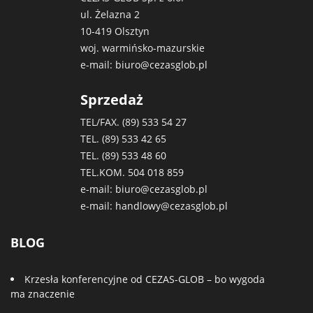
ul. Żelazna 2
10-419 Olsztyn
woj. warmińsko-mazurskie
e-mail:
biuro@cezasglob.pl
Sprzedaż
TEL/FAX. (89)
533 54 27
TEL. (89)
533 42 65
TEL. (89)
533 48 60
TEL.KOM.
504 018 859
e-mail:
biuro@cezasglob.pl
e-mail:
handlowy@cezasglob.pl
BLOG
Krzesła konferencyjne od CEZAS-GLOB – bo wygoda
ma znaczenie