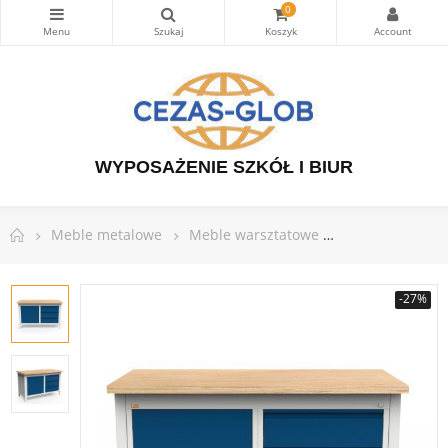
0
WYPOSAŻENIE SZKÓŁ I BIUR
Meble metalowe
Meble warsztatowe
Stoły warsztat
-27%