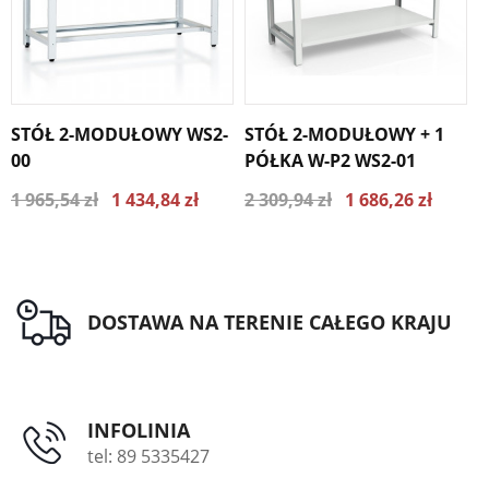
STÓŁ 2-MODUŁOWY WS2-
STÓŁ 2-MODUŁOWY + 1
S
00
PÓŁKA W-P2 WS2-01
P
1 965,54 zł
1 434,84 zł
2 309,94 zł
1 686,26 zł
2
Najniższa cena z ostatnich 30
Najniższa cena z ostatnich 30
dni 1552.78 zł
dni 1824.85 zł
DOSTAWA NA TERENIE CAŁEGO KRAJU
INFOLINIA
tel: 89 5335427