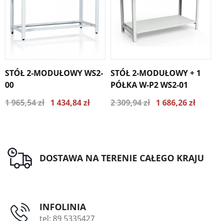
STÓŁ 2-MODUŁOWY WS2-
STÓŁ 2-MODUŁOWY + 1
S
00
PÓŁKA W-P2 WS2-01
P
1 965,54 zł
1 434,84 zł
2 309,94 zł
1 686,26 zł
2
Najniższa cena z ostatnich 30
Najniższa cena z ostatnich 30
dni 1552.78 zł
dni 1824.85 zł
DOSTAWA NA TERENIE CAŁEGO KRAJU
INFOLINIA
tel: 89 5335427