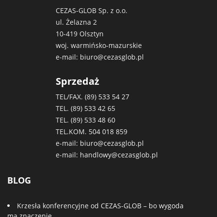
CEZAS-GLOB Sp. z o.o.
ul. Żelazna 2
10-419 Olsztyn
woj. warmińsko-mazurskie
e-mail:
biuro@cezasglob.pl
Sprzedaż
TEL/FAX. (89)
533 54 27
TEL. (89)
533 42 65
TEL. (89)
533 48 60
TEL.KOM.
504 018 859
e-mail:
biuro@cezasglob.pl
e-mail:
handlowy@cezasglob.pl
BLOG
Krzesła konferencyjne od CEZAS-GLOB – bo wygoda
ma znaczenie