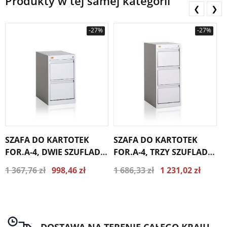
Produkty w tej samej kategorii
❮
❯
-27%
-27%
SZAFA DO KARTOTEK
SZAFA DO KARTOTEK
S
FOR.A-4, DWIE SZUFLADY
FOR.A-4, TRZY SZUFLADY
F
A4/2S
A4/3S
S
1 367,76 zł
998,46 zł
1 686,33 zł
1 231,02 zł
2
Najniższa cena z ostatnich 30
Najniższa cena z ostatnich 30
dni 1066.85 zł
dni 1315.34 zł