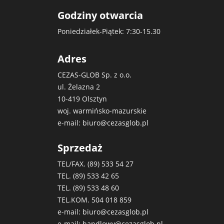
Godziny otwarcia
Poniedziałek-Piątek: 7:30-15.30
Adres
CEZAS-GLOB Sp. z o.o.
ul. Żelazna 2
10-419 Olsztyn
woj. warmińsko-mazurskie
e-mail:
biuro@cezasglob.pl
Sprzedaż
TEL/FAX. (89)
533 54 27
TEL. (89)
533 42 65
TEL. (89)
533 48 60
TEL.KOM.
504 018 859
e-mail:
biuro@cezasglob.pl
e-mail:
handlowy@cezasglob.pl