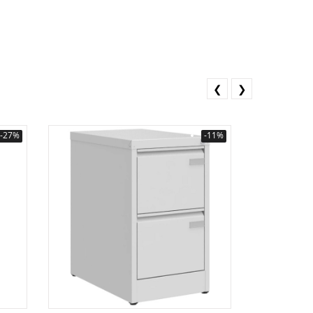
❮
❯
-27%
-11%