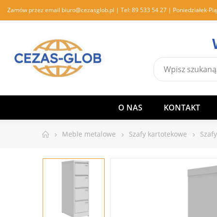
Zamów przez email
biuro@cezasglob.pl
| Tel:
89 533 54 27
| Poniedziałek-Pią
O NAS
KONTAKT
Meble metalowe
Szafy kartotekowe
Szaf