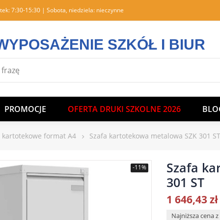
tek: 7:30-15:30 | Sobota, niedziela: nieczynne
WYPOSAŻENIE SZKÓŁ I BIUR
PROMOCJE
OFERTA DRUKI SZKOLNE 2026
BLO
y kartotekowe format A4
Szafa kartotekowa metalowa SZK 301 S
Szafa ka
-11%
301 ST
1 646,43 zł
Najniższa cena z 