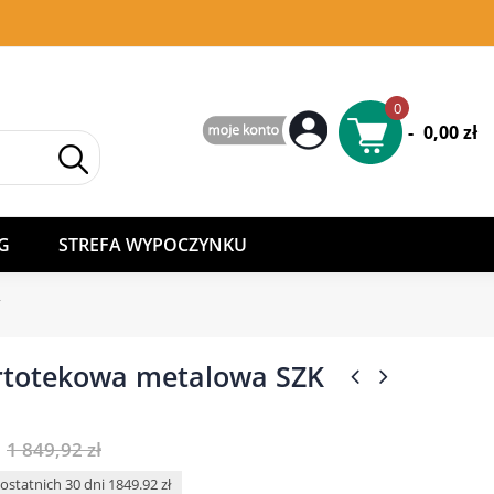
0
-
0,00 zł
G
STREFA WYPOCZYNKU
T
rtotekowa metalowa SZK
1 849,92 zł
ostatnich 30 dni 1849.92 zł