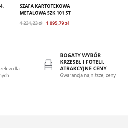
4,
SZAFA KARTOTEKOWA
SZAFA KA
METALOWA SZK 101 ST
METALOWA 
1 231,23 zł
1 095,79 zł
1 500,60 zł
45.37
Najniższa cena z ostatnich 30 dni 1231.23
Najniższa cen
zł
zł
BOGATY WYBÓR
KRZESEŁ I FOTELI,
ATRAKCYJNE CENY
rzelew dla
Gwarancja najniższej ceny
znych