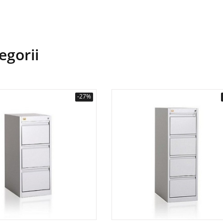
egorii
-27%