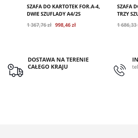
SZAFA DO KARTOTEK FOR.A-4,
SZAFA D
DWIE SZUFLADY A4/2S
TRZY SZ
1 367,76 zł
998,46 zł
1 686,33 
Najniższa cena z ostatnich 30 dni 1066.85
Najniższa
zł
zł
DOSTAWA NA TERENIE
I
CAŁEGO KRAJU
te