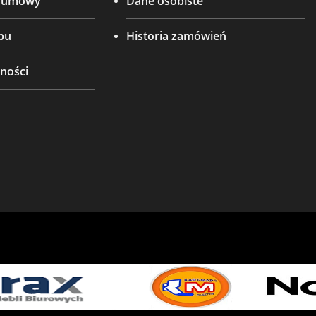
d umowy
Dane osobiste
pu
Historia zamówień
ności