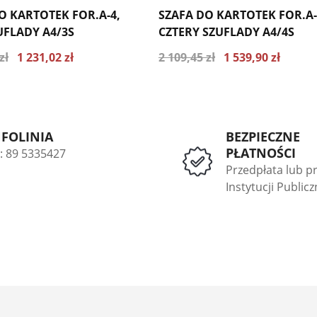
O KARTOTEK FOR.A-4,
SZAFA DO KARTOTEK FOR.A-
UFLADY A4/3S
CZTERY SZUFLADY A4/4S
zł
1 231,02 zł
2 109,45 zł
1 539,90 zł
 cena z ostatnich 30 dni 1315.34
Najniższa cena z ostatnich 30 dni 16
zł
NFOLINIA
BEZPIECZNE
PŁATNOŚCI
l: 89 5335427
Przedpłata lub p
Instytucji Public