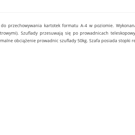
do przechowywania kartotek formatu A-4 w poziomie. Wykonana 
rowymi). Szuflady przesuwają się po prowadnicach teleskopow
lne obciążenie prowadnic szuflady 50kg. Szafa posiada stopki re