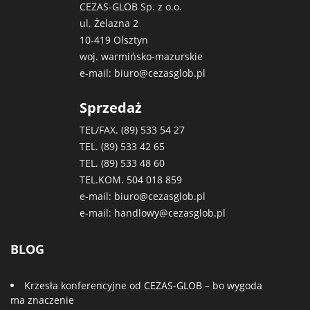
CEZAS-GLOB Sp. z o.o.
ul. Żelazna 2
10-419 Olsztyn
woj. warmińsko-mazurskie
e-mail:
biuro@cezasglob.pl
Sprzedaż
TEL/FAX. (89)
533 54 27
TEL. (89)
533 42 65
TEL. (89)
533 48 60
TEL.KOM.
504 018 859
e-mail:
biuro@cezasglob.pl
e-mail:
handlowy@cezasglob.pl
BLOG
Krzesła konferencyjne od CEZAS-GLOB – bo wygoda
ma znaczenie