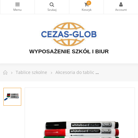
0
WYPOSAŻENIE SZKÓŁ I BIUR
Tablice szkolne
Akcesoria do tablic
Markery do tabli