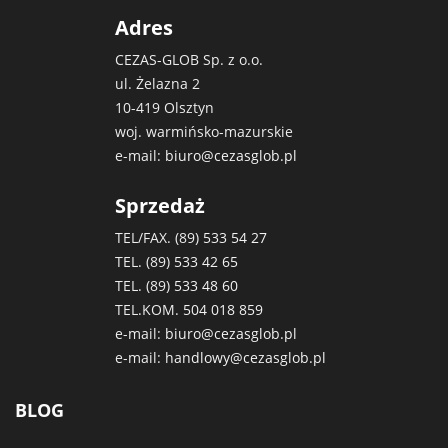
Adres
CEZAS-GLOB Sp. z o.o.
ul. Żelazna 2
10-419 Olsztyn
woj. warmińsko-mazurskie
e-mail:
biuro@cezasglob.pl
Sprzedaż
TEL/FAX. (89)
533 54 27
TEL. (89)
533 42 65
TEL. (89)
533 48 60
TEL.KOM.
504 018 859
e-mail:
biuro@cezasglob.pl
e-mail:
handlowy@cezasglob.pl
BLOG