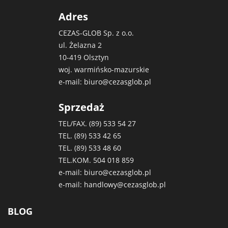
Adres
CEZAS-GLOB Sp. z o.o.
ul. Żelazna 2
10-419 Olsztyn
woj. warmińsko-mazurskie
e-mail:
biuro@cezasglob.pl
Sprzedaż
TEL/FAX. (89)
533 54 27
TEL. (89)
533 42 65
TEL. (89)
533 48 60
TEL.KOM.
504 018 859
e-mail:
biuro@cezasglob.pl
e-mail:
handlowy@cezasglob.pl
BLOG