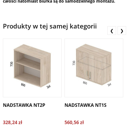
całości natomiast biurka są do samodzielnego montażu.
Produkty w tej samej kategorii
❮
❯
NADSTAWKA NT2P
NADSTAWKA NT1S
328,24 zł
560,56 zł
2