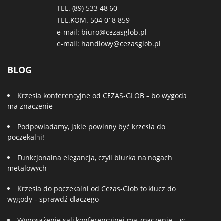
TEL. (89)
533 48 60
TEL.KOM.
504 018 859
e-mail:
biuro@cezasglob.pl
e-mail:
handlowy@cezasglob.pl
BLOG
Krzesła konferencyjne od CEZAS-GLOB – bo wygoda
ma znaczenie
Podpowiadamy, jakie powinny być krzesła do
poczekalni!
Funkcjonalna elegancja, czyli biurka na nogach
metalowych
Krzesła do poczekalni od Cezas-Glob to klucz do
wygody – sprawdź dlaczego
Wyposażenie sali konferencyjnej ma znaczenie – w